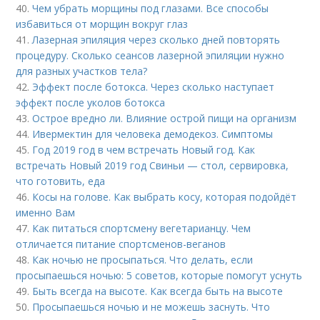
40.
Чем убрать морщины под глазами. Все способы
избавиться от морщин вокруг глаз
41.
Лазерная эпиляция через сколько дней повторять
процедуру. Сколько сеансов лазерной эпиляции нужно
для разных участков тела?
42.
Эффект после ботокса. Через сколько наступает
эффект после уколов ботокса
43.
Острое вредно ли. Влияние острой пищи на организм
44.
Ивермектин для человека демодекоз. Симптомы
45.
Год 2019 год в чем встречать Новый год. Как
встречать Новый 2019 год Свиньи — стол, сервировка,
что готовить, еда
46.
Косы на голове. Как выбрать косу, которая подойдёт
именно Вам
47.
Как питаться спортсмену вегетарианцу. Чем
отличается питание спортсменов-веганов
48.
Как ночью не просыпаться. Что делать, если
просыпаешься ночью: 5 советов, которые помогут уснуть
49.
Быть всегда на высоте. Как всегда быть на высоте
50.
Просыпаешься ночью и не можешь заснуть. Что