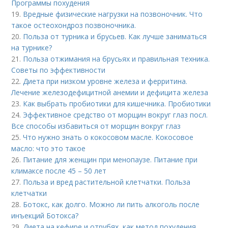
Программы похудения
19.
Вредные физические нагрузки на позвоночник. Что
такое остеохондроз позвоночника.
20.
Польза от турника и брусьев. Как лучше заниматься
на турнике?
21.
Польза отжимания на брусьях и правильная техника.
Советы по эффективности
22.
Диета при низком уровне железа и ферритина.
Лечение железодефицитной анемии и дефицита железа
23.
Как выбрать пробиотики для кишечника. Пробиотики
24.
Эффективное средство от морщин вокруг глаз посл.
Все способы избавиться от морщин вокруг глаз
25.
Что нужно знать о кокосовом масле. Кокосовое
масло: что это такое
26.
Питание для женщин при менопаузе. Питание при
климаксе после 45 – 50 лет
27.
Польза и вред растительной клетчатки. Польза
клетчатки
28.
Ботокс, как долго. Можно ли пить алкоголь после
инъекций Ботокса?
29.
Диета на кефире и отрубях, как метод похудения.