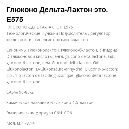
Глюконо Дельта-Лактон это.
Е575
ГЛЮКОНО-ДЕЛЬТА-ЛАКТОН Е575
Технологические функции Подкислитель , регулятор
кислотности , синергист антиоксидантов.
Синонимы Глюконолактон, глюконо-б-лактон, ангидрид
D-глюконовой ки­слоты; англ. glucono delta-lactone, GdL,
glucono-6-lactone; нем. Glucono delta-lacton, GdL,
Glukonolacton, D-Glukonsaure-anhy-drid, Glucono-6-lacton;
фр . 1-5-lacton de l’acide gluconique, glucono delta-lactone,
glucono-6-lactone.
CAS№ 90-80-2.
Химическое название В-глюконо-1,5-лактон.
Эмпирическая формула C6H10O6.
Мол. м. 178,14.