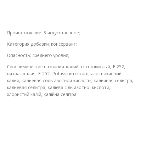
Происхождение: 3-искусственное;
Категория добавки: консервант;
Опасность: среднего уровня;
Синонимические названия: калий азотнокислый, Е 252,
нитрат калия, Е-252, Potassium nitrate, азотнокислый
калий, калиевая соль азотной кислоты, калийная селитра,
калиевая селитра, калієва сіль азотної кислоти,
хлористий калій, калійна селітра.