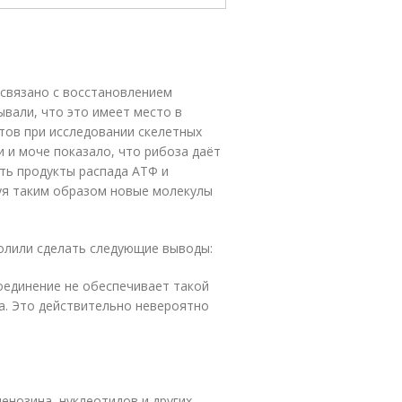
связано с восстановлением
ывали, что это имеет место в
тов при исследовании скелетных
 и моче показало, что рибоза даёт
ть продукты распада АТФ и
руя таким образом новые молекулы
олили сделать следующие выводы:
соединение не обеспечивает такой
за. Это действительно невероятно
енозина, нуклеотидов и других