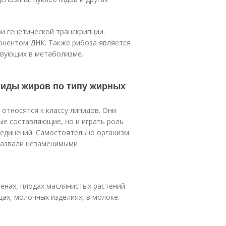
и генетической транскрипции.
онентом ДНК. Также рибоза является
твующих в метаболизме.
Виды жиров по типу жирных
относятся к классу липидов. Они
ые составляющие, но и играть роль
оединений. Самостоятельно организм
 назвали незаменимыми
енах, плодах маслянистых растений.
цах, молочных изделиях, в молоке.