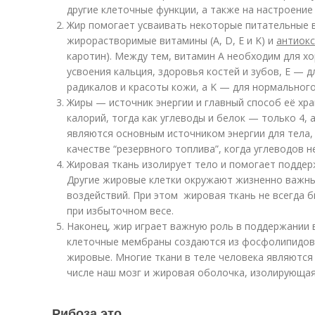
другие клеточные функции, а также на настроение
Жир помогает усваивать некоторые питательные в
жирорастворимые витамины (A, D, E и K) и
антиок
каротин). Между тем, витамин A необходим для х
усвоения кальция, здоровья костей и зубов, E — 
радикалов и красоты кожи, а K — для нормального
Жиры — источник энергии и главный способ её хра
калорий, тогда как углеводы и белок — только 4, 
являются основным источником энергии для тела,
качестве “резервного топлива”, когда углеводов н
Жировая ткань изолирует тело и помогает поддер
Другие жировые клетки окружают жизненно важны
воздействий. При этом жировая ткань не всегда б
при избыточном весе.
Наконец, жир играет важную роль в поддержании в
клеточные мембраны создаются из фосфолипидов, 
жировые. Многие ткани в теле человека являются 
числе наш мозг и жировая оболочка, изолирующая
Рибоза это.