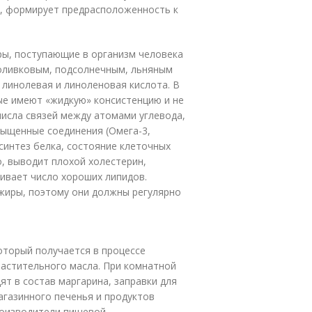
а, формирует предрасположенность к
ы, поступающие в организм человека
 оливковым, подсолнечным, льняным
 линолевая и линоленовая кислота. В
е имеют «жидкую» консистенцию и не
числа связей между атомами углевода,
ыщенные соединения (Омега-3,
синтез белка, состояние клеточных
о, выводит плохой холестерин,
ивает число хороших липидов.
жиры, поэтому они должны регулярно
оторый получается в процессе
растительного масла. При комнатной
т в состав маргарина, заправки для
агазинного печенья и продуктов
роизводители пищевой