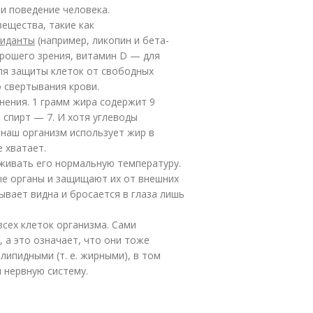
 и поведение человека.
ещества, такие как
сиданты
(например, ликопин и бета-
орошего зрения, витамин D — для
для защиты клеток от свободных
 свертывания крови.
нения. 1 грамм жира содержит 9
а спирт — 7. И хотя углеводы
 наш организм использует жир в
е хватает.
живать его нормальную температуру.
е органы и защищают их от внешних
ывает видна и бросается в глаза лишь
сех клеток организма. Сами
а это означает, что они тоже
липидными (т. е. жирными), в том
 нервную систему.