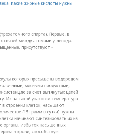
века. Какие жирные кислоты нужны
(трехатомного спирта). Первые, в
х связей между атомами углевода.
сыщенные, присутствуют –
лекулы которых пресыщены водородом.
 молочными, мясными продуктами,
нсистенцию за счет вытянутых цепей
гу. Из-за такой упаковки температура
т в строении клеток, насыщают
личестве (15 грамм в сутки) нужны
 клетки начинают синтезировать их из
ние органы. Избыток насыщенных
ерина в крови, способствует