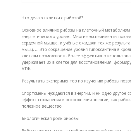
Что делают клетки с рибозой?
Основное влияние рибозы на клеточный метаболизм 
энергетического уровня. Многие эксперименты показ
сердечной мышце, и учёные ожидали тех же результа
мышц. … Это сокращение уровня гипоксантина в крови
клеткам возможность более эффективно использова
удерживает их в клетке для восстановления, форми
АТФ.
Результаты экспериментов по изучению рибозы позв
Спортсмены нуждаются в энергии, и ни одно другое 
эффект сохранения и восполнения энергии, как рибо
полезное вещество!
Биологическая роль рибозы
Рибоза входит в состав рибонуклеиновой кислоты, ад