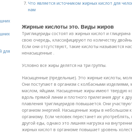
Что является источником жирных кислот для чело
нам
ашних
Жирные кислоты это. Виды жиров
Триглицериды состоят из жирных кислот и глицерина 
ашних
свою очередь, классифицируют по количеству двойны
Если они отсутствуют, такие кислоты называются на
й для
ненасыщенные .
Условно все жиры делятся на три группы.
Насыщенные (предельные). Это жирные кислоты, мо
Они поступают в организм с колбасными изделиями,
маслом, яйцами. Насыщенные жиры имеют твердую ко
вдоль прямой линии и плотного прилегания друг к дру
плавления триглицеридов повышается. Они участвую
организм энергией. Насыщенные жиры в небольшом ко
организму. Если человек перестанет их употреблять,
другой еды, однако это лишняя нагрузка на внутрен
жирных кислот в организме повышает уровень холест