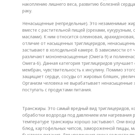
накоплению лишнего веса, развитию болезней сердц
раку.
Ненасыщенные (непредельные). Это незаменимые жир
вместе с растительной пищей (орехами, кукурузным,
маслами). К ним относится олеиновая, арахидоновая,
отличие от насыщенных триглицеридов, ненасыщенны
застывают в холодильной камере. В зависимости от 
различают мононенасыщенные (Омега-9) и полиненас
Омега-6). Данная категория триглицеридов улучшает 
мембран, чувствительность к инсулину. Помимо этог
защищает сердце, сосуды от жировых бляшек, увелич
Организм человека не вырабатывает ненасыщенные 
поступать с продуктами питания.
Трансжиры. Это самый вредный вид триглицеридов, к
обработки водорода под давлением или нагревания 
температуре трансжиры хорошо застывают. Они входя
блюд, картофельных чипсов, замороженной пиццы, м
быстрого питания. Для увеличения срока годности п