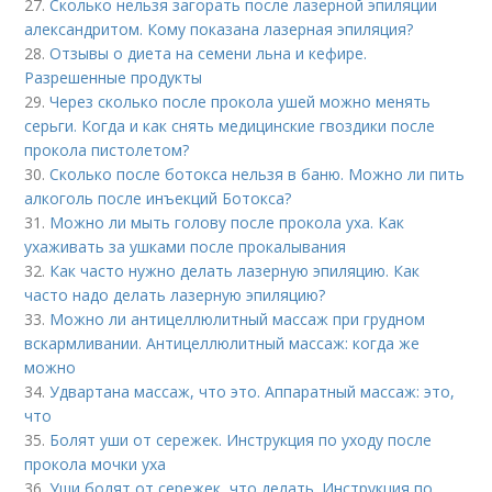
27.
Сколько нельзя загорать после лазерной эпиляции
александритом. Кому показана лазерная эпиляция?
28.
Отзывы о диета на семени льна и кефире.
Разрешенные продукты
29.
Через сколько после прокола ушей можно менять
серьги. Когда и как снять медицинские гвоздики после
прокола пистолетом?
30.
Сколько после ботокса нельзя в баню. Можно ли пить
алкоголь после инъекций Ботокса?
31.
Можно ли мыть голову после прокола уха. Как
ухаживать за ушками после прокалывания
32.
Как часто нужно делать лазерную эпиляцию. Как
часто надо делать лазерную эпиляцию?
33.
Можно ли антицеллюлитный массаж при грудном
вскармливании. Антицеллюлитный массаж: когда же
можно
34.
Удвартана массаж, что это. Аппаратный массаж: это,
что
35.
Болят уши от сережек. Инструкция по уходу после
прокола мочки уха
36.
Уши болят от сережек, что делать. Инструкция по