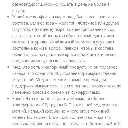
разновидности. Можно кушать в день не более 1
штуки.
Желейные конфеты и мармелад. Здесь все зависит от
состава. Если основа – желатин, яблочное или другое
фруктовое (ягодное) пюре, концентрированный сок,
агар-агар, то побаловать себя во время диеты ими
можно. Натуральный яблочный мармелад улучшает
состояние кожи и волос. Главное, чтобы в составе
были только натуральные красители. Синтетические
соединения могут вызвать аллергию.
Мёд. Это хоть и калорийный продукт, но он полезнее
сахара: его сладость обусловлена преимущественно
фруктозой. Мед незаменим в зимнее время для
поддержки иммунитета. На его основе готовят немало
лечебных смесей с орехами и сухофруктами.
Халва. Эта пища богата витаминами, особенно
токоферолом, РР, группы В. Также в ней содержится
магний, кальций (особенно много его в тахинной
халве). Но за счет большого количества жира это
очень калорийная пища, поэтому есть больше чайной