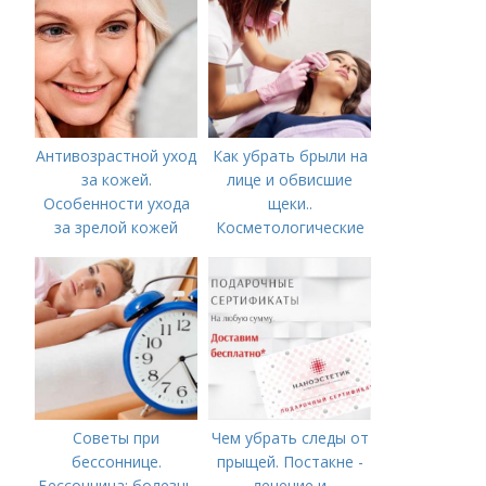
Антивозрастной уход
Как убрать брыли на
за кожей.
лице и обвисшие
Особенности ухода
щеки..
за зрелой кожей
Косметологические
процедуры
Советы при
Чем убрать следы от
бессоннице.
прыщей. Постакне -
Бессонница: болезнь
лечение и