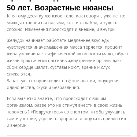
50 лет. Возрастные нюансы
К пятому десятку женское тело, как говорят, уже не то:
мышцы становятся вялыми, кости ослабли, и худеть
сложно. Изменения происходят и внешне, и внутри:
желудок начинает работать медленнее;вкус еды
чувствуется иначе;мышечная масса теряется, процент
жира увеличивается;физической активности мало, образ
жизни практически пассивный;внутренние органы дают
сбои: сердце шалит, суставы ноют, зрение и слух
снижаются.
Зачастую это происходит на фоне апатии, ощущения
одиночества, скуки и безразличия.
Если вы четко знаете, что происходит с вашим
организмом, разве это не стимул внести в свою жизнь
перемены? «Подружитесь» со спортом, чтобы улучшить
самочувствие, укрепить здоровье и ощутить прилив сил
и энергии.