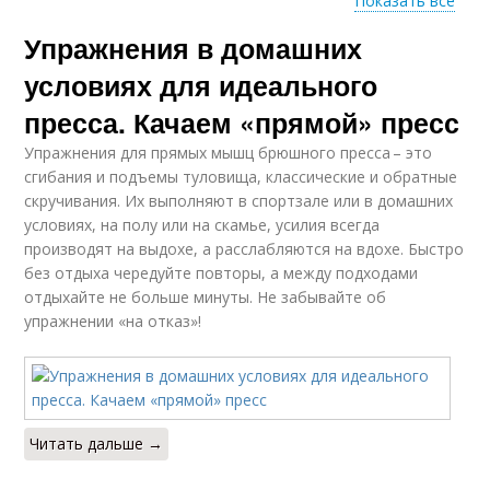
Показать все
Упражнения в домашних
Упражнения для
Упражнения для
идеального пресса
мужчин
условиях для идеального
пресса. Качаем «прямой» пресс
Упражнения для прямых мышц брюшного пресса – это
Упражнения для
сгибания и подъемы туловища, классические и обратные
рельефного пресса
скручивания. Их выполняют в спортзале или в домашних
условиях, на полу или на скамье, усилия всегда
производят на выдохе, а расслабляются на вдохе. Быстро
без отдыха чередуйте повторы, а между подходами
отдыхайте не больше минуты. Не забывайте об
упражнении «на отказ»!
Читать дальше →