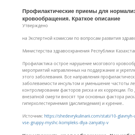
Профилактические приемы для нормализ
кровообращения. Краткое описание
Утверждено
на Экспертной комиссии по вопросам развития здра
Министерства здравоохранения Республики Казахста
Профилактика острое нарушение мозгового кровооб
мероприятий направленных на поддержание и укрепл
этого заболевания. Все направления профилактичес
заболеваемости инсультом и уменьшение частоты ле
контролировании факторов риска и их коррекции. По
внезапной смерти вносят три основных фактора риск
гиперхолестеринемия (дислипидемия) и курение..
Источник:
https://shedevrykulinarii.com/stati/10-glavnyh
vse-gruppy-myshc-kompleks-dlya-zanyatiy-v