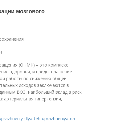
ации мозгового
воохранения
н
ращения (ОНМК) – это комплекс
ение здоровья, и предотвращение
кой работы по снижению общей
тальных исходов заключаются в
 данным ВОЗ, наибольший вклад в риск
а: артериальная гипертензия,
-uprazhneniy-dlya-teh-uprazhneniya-na-