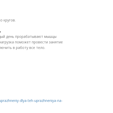
о кругов.
ь
ждый день прорабатывают мышцы
 нагрузка поможет провести занятие
ючить в работу все тело.
-uprazhneniy-dlya-teh-uprazhneniya-na-