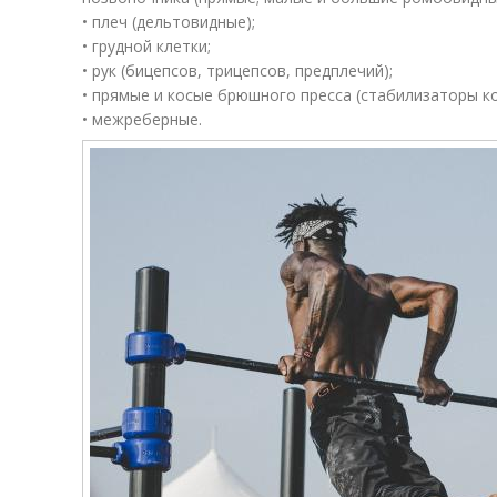
• плеч (дельтовидные);
• грудной клетки;
• рук (бицепсов, трицепсов, предплечий);
• прямые и косые брюшного пресса (стабилизаторы ко
• межреберные.