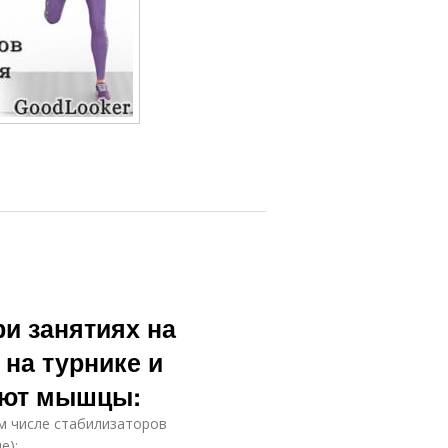
ри занятиях на
 на турнике и
ают мышцы:
ом числе стабилизаторов
е);