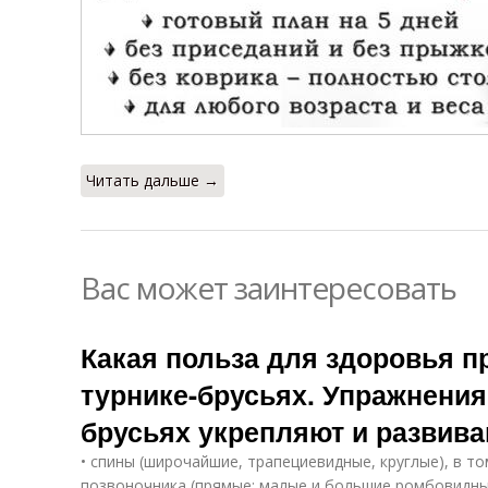
Читать дальше →
Вас может заинтересовать
Какая польза для здоровья п
турнике-брусьях. Упражнения
брусьях укрепляют и развив
• спины (широчайшие, трапециевидные, круглые), в т
позвоночника (прямые; малые и большие ромбовидны