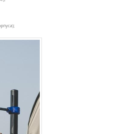
рпуса);