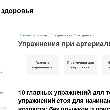
 здоровья
Главная
»
Упражнения при артериальной гипертензии
Упражнения при артериал
Главные
Упражнения для
упражнения
улучшения
а.
10 главных упражнений для те
ла
упражнений стоя для начина
возраста: без прыжков и прис
га в