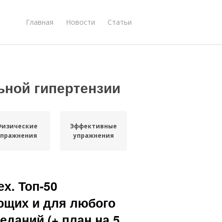
Главная
Новости
Статьи
ьной гипертензии
Физические
Эффективные
упражнения
упражнения
х. Топ-50
ющих и для любого
еданий (+ план на 5