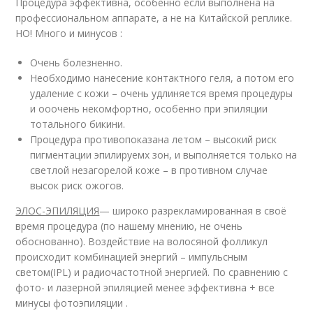
Процедура эффективна, особенно если выполнена на
профессиональном аппарате, а не на Китайской реплике.
НО! Много и минусов :
Очень болезненно.
Необходимо нанесение контактного геля, а потом его
удаление с кожи – очень удлиняется время процедуры
и ооочень некомфортно, особенно при эпиляции
тотального бикини.
Процедура противопоказана летом – высокий риск
пигментации эпилируемх зон, и выполняется только на
светлой незагорелой коже – в противном случае
высок риск ожогов.
ЭЛОС-ЭПИЛЯЦИЯ
— широко разрекламированная в своё
время процедура (по нашему мнению, не очень
обоснованно). Воздействие на волосяной фолликул
происходит комбинацией энергий – импульсным
светом(IPL) и радиочастотной энергией. По сравнению с
фото- и лазерной эпиляцией менее эффективна + все
минусы фотоэпиляции .