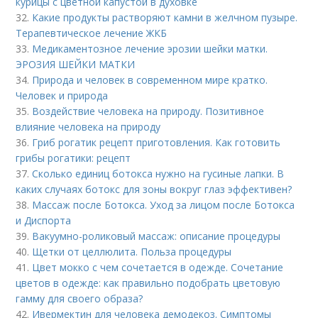
курицы с цветной капустой в духовке
32.
Какие продукты растворяют камни в желчном пузыре.
Терапевтическое лечение ЖКБ
33.
Медикаментозное лечение эрозии шейки матки.
ЭРОЗИЯ ШЕЙКИ МАТКИ
34.
Природа и человек в современном мире кратко.
Человек и природа
35.
Воздействие человека на природу. Позитивное
влияние человека на природу
36.
Гриб рогатик рецепт приготовления. Как готовить
грибы рогатики: рецепт
37.
Сколько единиц ботокса нужно на гусиные лапки. В
каких случаях ботокс для зоны вокруг глаз эффективен?
38.
Массаж после Ботокса. Уход за лицом после Ботокса
и Диспорта
39.
Вакуумно-роликовый массаж: описание процедуры
40.
Щетки от целлюлита. Польза процедуры
41.
Цвет мокко с чем сочетается в одежде. Сочетание
цветов в одежде: как правильно подобрать цветовую
гамму для своего образа?
42.
Ивермектин для человека демодекоз. Симптомы