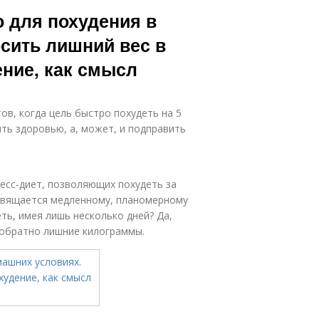
ражнения для
Малышева для
 для похудения в
похудения
похудения
сить лишний вес в
ние, как смысл
ов, когда цель быстро похудеть на 5
ить здоровью, а, может, и подправить
есс-диет, позволяющих похудеть за
посвящается медленному, планомерному
ь, имея лишь несколько дней? Да,
я обратно лишние килограммы.