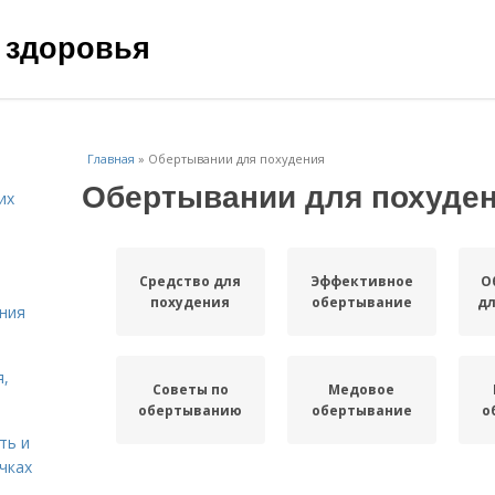
 здоровья
Главная
»
Обертывании для похудения
Обертывании для похуде
их
Средство для
Эффективное
О
похудения
обертывание
дл
ния
я,
Советы по
Медовое
обертыванию
обертывание
о
ть и
чках