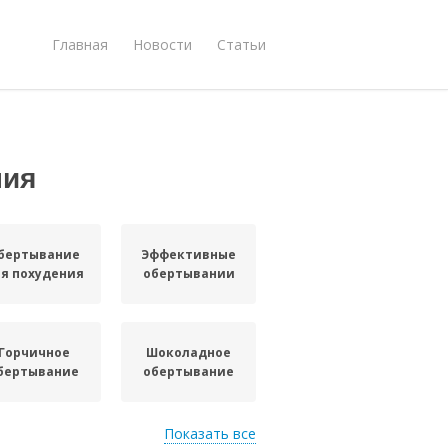
Главная
Новости
Статьи
ния
бертывание
Эффективные
я похудения
обертывании
Горчичное
Шоколадное
бертывание
обертывание
Показать все