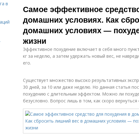
Глиняное
Упражнение для
Уп
га в
Самое эффективное средство
обертывание
похудения
домашних условиях. Как сбро
даций
домашних условиях — похуде
жизни
.
Эффективное похудение включает в себя много пункт
кг за неделю, а затем удержать новый вес, не навред
его.
Существует множество высоко результативных экспр
30 дней, за 10 или даже неделю. Но данная статья 
похудению с длительным эффектом. Можно ли похудет
безусловно. Вопрос лишь в том, как скоро вернутьс