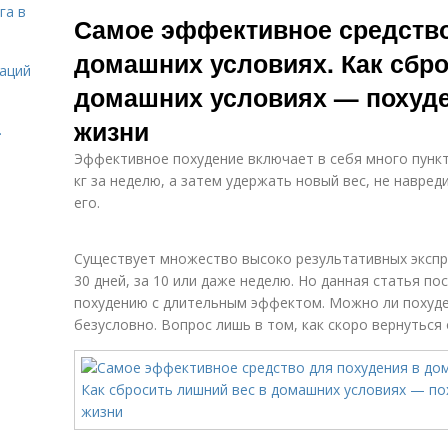
Глиняное
Эффективное
Э
га в
Самое эффективное средство
обертывание
упражнение
домашних условиях. Как сбро
даций
домашних условиях — похуде
жизни
.
Эффективное похудение включает в себя много пункт
кг за неделю, а затем удержать новый вес, не навред
его.
Существует множество высоко результативных экспр
30 дней, за 10 или даже неделю. Но данная статья 
похудению с длительным эффектом. Можно ли похудет
безусловно. Вопрос лишь в том, как скоро вернутьс