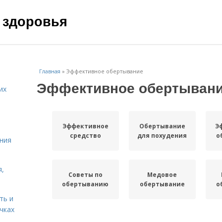
 здоровья
Главная
»
Эффективное обертывание
Эффективное обертыван
их
Эффективное
Обертывание
Э
средство
для похудения
о
ния
я,
Советы по
Медовое
обертыванию
обертывание
о
ть и
чках