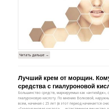
Читать дальше →
Лучший крем от морщин. Ком
средства с гиалуроновой кис
Большинство средств, маркируемых как «антиэйдж», 
гиалуроновую кислоту. По мнению Волковой, наружны
всем, начиная с 25 лет (в этот период начинается сн
«Гиалоурановая кислота — естественное вещество д