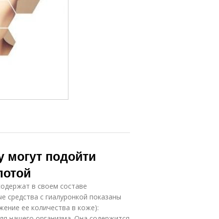
у могут подойти
лотой
содержат в своем составе
е средства с гиалуронкой показаны
ижение ее количества в коже):
ля нашего организма. Она содержится