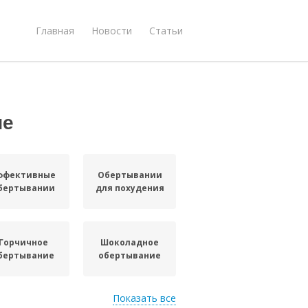
Главная
Новости
Статьи
ие
ффективные
Обертывании
бертывании
для похудения
Горчичное
Шоколадное
бертывание
обертывание
Показать все