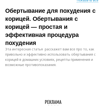
Показать все
Обертывание для похудения с
Эффективное
Обертывание на ночь
обертывание
корицей. Обертывания с
корицей — простая и
эффективная процедура
Эффективные
Обертывании для
обертывании
похудения
похудения
Эта интересная статья расскажет вам все про то, как
привольно и эффективно использовать обертывания с
корицей в домашних условиях, рецепты применения и
Советы по
Горчичное
возможные противопоказания.
обертыванию
обертывание
Шоколадное
Глиняное
обертывание
обертывание