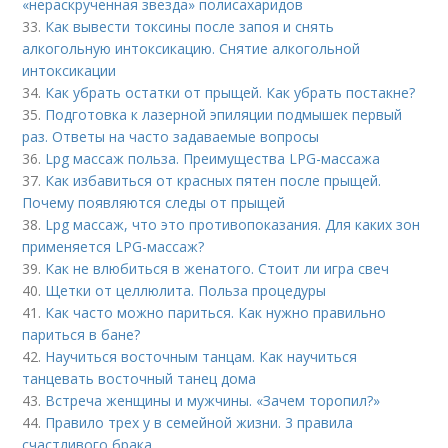
«нераскрученная звезда» полисахаридов
33.
Как вывести токсины после запоя и снять
алкогольную интоксикацию. Снятие алкогольной
интоксикации
34.
Как убрать остатки от прыщей. Как убрать постакне?
35.
Подготовка к лазерной эпиляции подмышек первый
раз. Ответы на часто задаваемые вопросы
36.
Lpg массаж польза. Преимущества LPG-массажа
37.
Как избавиться от красных пятен после прыщей.
Почему появляются следы от прыщей
38.
Lpg массаж, что это противопоказания. Для каких зон
применяется LPG-массаж?
39.
Как не влюбиться в женатого. Стоит ли игра свеч
40.
Щетки от целлюлита. Польза процедуры
41.
Как часто можно париться. Как нужно правильно
париться в бане?
42.
Научиться восточным танцам. Как научиться
танцевать восточный танец дома
43.
Встреча женщины и мужчины. «Зачем торопил?»
44.
Правило трех у в семейной жизни. 3 правила
счастливого брака