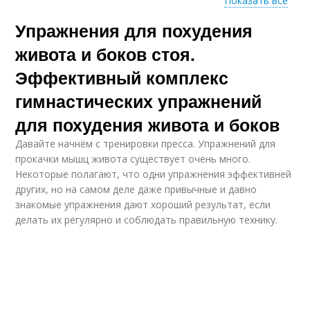
Показать все
Упражнения для похудения
Упражнение на
Упражнения на пресс
нижний пресс
живота и боков стоя.
Эффективный комплекс
гимнастических упражнений
Упражнения для
Простые упражнения
пресса
для похудения живота и боков
Давайте начнём с тренировки пресса. Упражнений для
прокачки мышц живота существует очень много.
Некоторые полагают, что одни упражнения эффективней
Эффективные
Проблемы с жиром
других, но на самом деле даже привычные и давно
упражнения
знакомые упражнения дают хороший результат, если
делать их регулярно и соблюдать правильную технику.
Упражнения для
талии