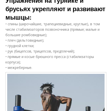
Упражнения на турнике и
брусьях укрепляют и развивают
мышцы:
• спины (широчайшие, трапециевидные, круглые), в том
числе стабилизаторов позвоночника (прямые; малые и
большие ромбовидные);
• плеч (дельтовидные);
• грудной клетки;
• рук (бицепсов, трицепсов, предплечий);
• прямые и косые брюшного пресса (стабилизаторы
корпуса);
• межреберные.