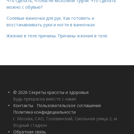
Что сделать, чтобы не мозолили туфли. Что сделать
можно с обувью?
Солевые ванночки для рук. Как готовить и
восстанавливать руки и ногти в ванночках
Жжение в теле причины. Причины жжения в теле
© 2026 Секреты красоты и здоровья
Будь прекрасна вместе с нами!
Контакты
Пользовательское соглашение
Политика конфидециальности
г. Москва, САО, Головинский, Смольная улица 2, м.
Водный стадион
Обратная связь