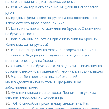
патогенез, клиника, диагностика, лечение
12.
Хеликобактер и его лечение. Инфекция Helicobacter
pylori
13.
Вредные физические нагрузки на позвоночник. Что
такое остеохондроз позвоночника.
14.
Есть ли польза от отжиманий на брусьях. Отжимания
на брусья: плюсы
15.
Какие мышцы работают при отжимании на брусьях.
Какие мышцы нагружаем?
16.
Военная операция на Украине. Вооруженные Силы
Российской Федерации продолжают специальную
военную операцию на Украине.
17.
Отжимания на брусьях с отягощением. Отжимания на
брусьях с весом (отягощением): техника, методика, видео
18.
9 способов профилактики заболеваний
мочевыделительной системы. Профилактика
заболеваний почек
19.
Чувствительная жирная кожа. Правильный уход за
жирной и проблемной кожей лица
20.
ТОП-6 способов придать лицу свежий вид. Как
освежить лицо быстро в домашних условиях. Как сделать