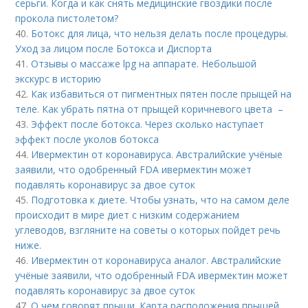
серьги. Когда и как снять медицинские гвоздики после
прокола пистолетом?
40.
Ботокс для лица, что нельзя делать после процедуры.
Уход за лицом после Ботокса и Диспорта
41.
Отзывы о массаже lpg на аппарате. Небольшой
экскурс в историю
42.
Как избавиться от пигментных пятен после прыщей на
теле. Как убрать пятна от прыщей коричневого цвета –
43.
Эффект после ботокса. Через сколько наступает
эффект после уколов ботокса
44.
Ивермектин от коронавируса. Австралийские учёные
заявили, что одобренный FDA ивермектин может
подавлять коронавирус за двое суток
45.
Подготовка к диете. Чтобы узнать, что на самом деле
происходит в мире диет с низким содержанием
углеводов, взгляните на советы о которых пойдет речь
ниже.
46.
Ивермектин от коронавируса аналог. Австралийские
учёные заявили, что одобренный FDA ивермектин может
подавлять коронавирус за двое суток
47.
О чем говорят прыщи. Карта расположения прыщей