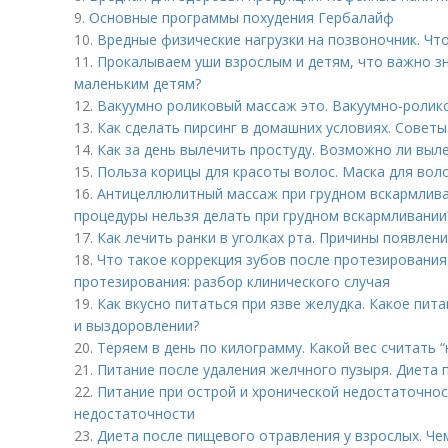
9.
Основные программы похудения Гербалайф
10.
Вредные физические нагрузки на позвоночник. Чт
11.
Прокалываем уши взрослым и детям, что важно зн
маленьким детям?
12.
Вакуумно роликовый массаж это. Вакуумно-ролик
13.
Как сделать пирсинг в домашних условиях. Советы
14.
Как за день вылечить простуду. Возможно ли выле
15.
Польза корицы для красоты волос. Маска для воло
16.
Антицеллюлитный массаж при грудном вскармлива
процедуры нельзя делать при грудном вскармливании
17.
Как лечить ранки в уголках рта. Причины появлени
18.
Что такое коррекция зубов после протезирования
протезирования: разбор клинического случая
19.
Как вкусно питаться при язве желудка. Какое пит
и выздоровлении?
20.
Теряем в день по килограмму. Какой вес считать 
21.
Питание после удаления желчного пузыря. Диета 
22.
Питание при острой и хронической недостаточнос
недостаточности
23.
Диета после пищевого отравления у взрослых. Че