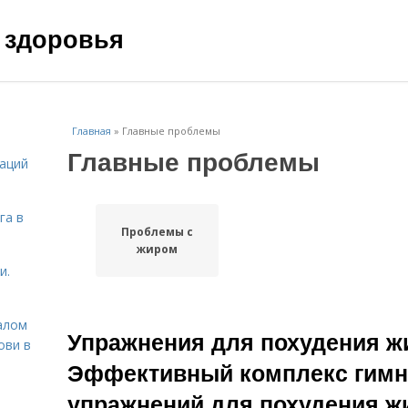
 здоровья
Главная
»
Главные проблемы
Главные проблемы
даций
га в
Проблемы с
жиром
и.
алом
Упражнения для похудения жи
ови в
Эффективный комплекс гимн
упражнений для похудения жи