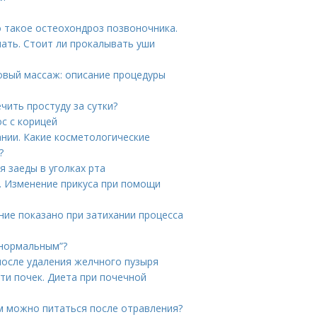
о такое остеохондроз позвоночника.
ать. Стоит ли прокалывать уши
овый массаж: описание процедуры
чить простуду за сутки?
с с корицей
нии. Какие косметологические
?
я заеды в уголках рта
. Изменение прикуса при помощи
ание показано при затихании процесса
“нормальным”?
после удаления желчного пузыря
ти почек. Диета при почечной
м можно питаться после отравления?