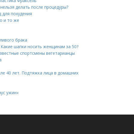
ластика Фраксель
 нельзя делать после процедуры?
д для похудения
о и то же
тливого брака
 Какие шапки носить женщинам за 50?
 известные спортсмены вегетарианцы
а
сле 40 лет. Подтяжка лица в домашних
нус ужин»