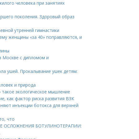
жилого человека при занятиях
аршего поколения. Здоровый образ
невной утренней гимнастики
ему женщины «за 40» поправляются, и
спины
 в Москве с дипломом и
ла ушей. Прокалывание ушек детям:
еловек и природа
о такое экологическое мышление
ие, как фактор риска развития ВЗК
аняют инъекции ботокса для верхней
то, что
КИЕ ОСЛОЖНЕНИЯ БОТУЛИНОТЕРАПИИ:
А