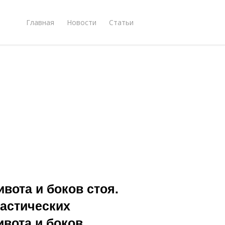
Главная
Новости
Статьи
вота и боков стоя.
астических
вота и боков