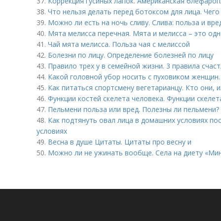
37.
Коррекция гусиных лапок. Американская блефароп
38.
Что нельзя делать перед ботоксом для лица. Чего
39.
Можно ли есть на ночь сливу. Слива: польза и вре
40.
Мята мелисса перечная. Мята и мелисса – это одн
41.
Чай мята мелисса. Польза чая с мелиссой
42.
Болезни по лицу. Определение болезней по лицу
43.
Правило трех у в семейной жизни. 3 правила счас
44.
Какой головной убор носить с пуховиком женщин.
45.
Как питаться спортсмену вегетарианцу. Кто они,
46.
Функции костей скелета человека. Функции скелет
47.
Пельмени польза или вред. Полезны ли пельмени?
48.
Как подтянуть овал лица в домашних условиях по
условиях
49.
Весна в душе Цитаты. Цитаты про весну и
50.
Можно ли не ужинать вообще. Села на диету «Ми