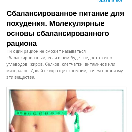
Показать все
Сбалансированное питание для
Похудения для
Пп для похудения
женщин
похудения. Молекулярные
основы сбалансированного
рациона
Питания для
Питание для людей
престарелых людей
Ни один рацион не сможет называться
сбалансированным, если в нем будет недостаточно
углеводов, жиров, белков, клетчатки, витаминов или
минералов. Давайте вкратце вспомним, зачем организму
Препараты для
Питания при
эти вещества.
похудения
климаксе
Питание перед
Питание перед
аэробной
тренировкой
тренировкой