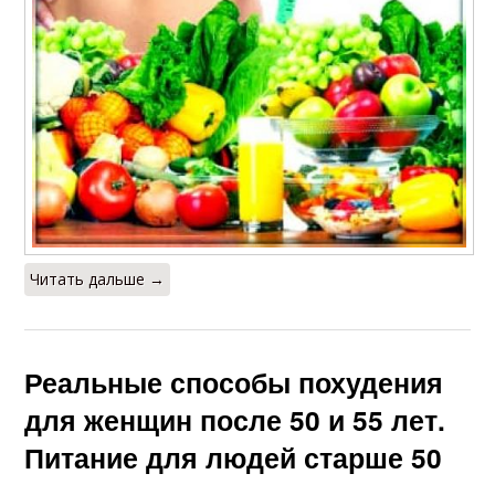
Питание перед
Питание при
силовой тренировкой
тренировках
Питания для
Шаг для похудения
тренировок
Состояние для
Питание при занятии
Читать дальше →
быстрого похудения
Реальные способы похудения
Тренировки при
Питание для набора
похудении
для женщин после 50 и 55 лет.
Питание для людей старше 50