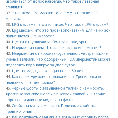
избавиться от волос навсегда. Что такое лазерная
эпиляция
37.
Что такое LPG массаж тела. Эффект после LPG
массажа
38.
LPG массажа, что это такое. Что такое LPG-массаж?
39.
Lpg массаж, что это противопоказания. Для каких зон
применяется LPG-массаж?
40.
Щетки от целлюлита. Польза процедуры
41.
Ивермектин крем. Что за лекарство ивермектин?
42.
Ивермектин от коронавируса аналог. Австралийские
учёные заявили, что одобренный FDA ивермектин может
подавлять коронавирус за двое суток
43.
Цвет помады для женщин после 50 лет
44.
Как на фигуру влияет плавание на. Тренировки по
плаванию — в чем польза?
45.
Черные шорты с завышенной талией с чем носить.
Красивые женские шорты с высокой талией 2019 года:
короткие и длинные модели на фото
46.
Свойства мяты и мелиссы. Полезные свойства
травяного чая
47.
Как подтянуть овал лица в домашних условиях после