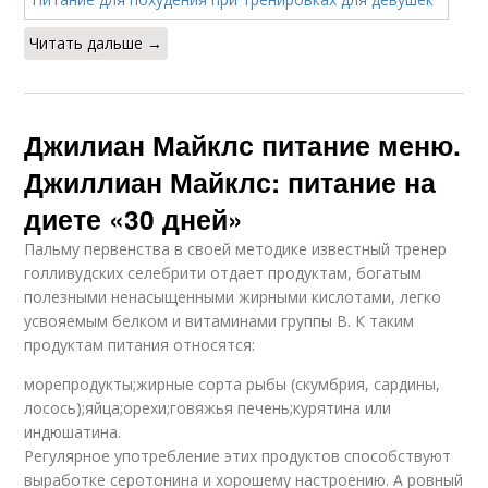
Читать дальше →
Джилиан Майклс питание меню.
Джиллиан Майклс: питание на
диете «30 дней»
Пальму первенства в своей методике известный тренер
голливудских селебрити отдает продуктам, богатым
полезными ненасыщенными жирными кислотами, легко
усвояемым белком и витаминами группы В. К таким
продуктам питания относятся:
морепродукты;жирные сорта рыбы (скумбрия, сардины,
лосось);яйца;орехи;говяжья печень;курятина или
индюшатина.
Регулярное употребление этих продуктов способствуют
выработке серотонина и хорошему настроению. А ровный