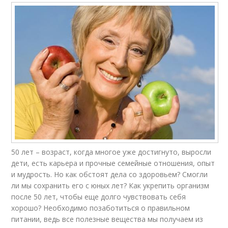
Питания для
Питание во время
снижения
Женщины для
Питание до и
похудения
Питание при
Зал для похудения
занятиях
50 лет – возраст, когда многое уже достигнуто, выросли
дети, есть карьера и прочные семейные отношения, опыт
Похудения по
Здоровое питание
и мудрость. Но как обстоят дела со здоровьем? Смогли
джиллиан
ли мы сохранить его с юных лет? Как укрепить организм
после 50 лет, чтобы еще долго чувствовать себя
хорошо? Необходимо позаботиться о правильном
питании, ведь все полезные вещества мы получаем из
Продукты для
Питание на диете