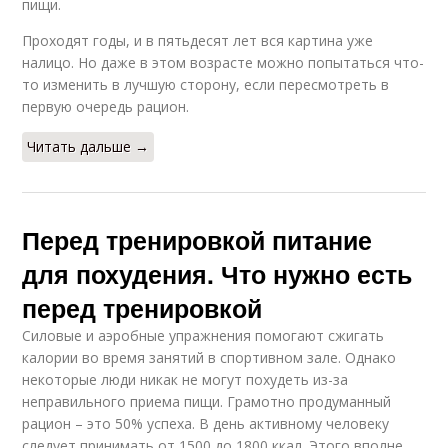
пищи.
похудения
Проходят годы, и в пятьдесят лет вся картина уже
налицо. Но даже в этом возрасте можно попытаться что-
то изменить в лучшую сторону, если пересмотреть в
первую очередь рацион.
Питание от джилиан
Питание на неделю
Читать дальше →
Тренировки для
Диета для похудения
похудения
Перед тренировкой питание
для похудения. Что нужно есть
перед тренировкой
Питание при силовых
Питание при беге
тренировках
Силовые и аэробные упражнения помогают сжигать
калории во время занятий в спортивном зале. Однако
некоторые люди никак не могут похудеть из-за
неправильного приема пищи. Грамотно продуманный
Диета на детском
рацион – это 50% успеха. В день активному человеку
Бег для похудения
питании
следует принимать от 1500 до 1800 ккал. Этого вполне