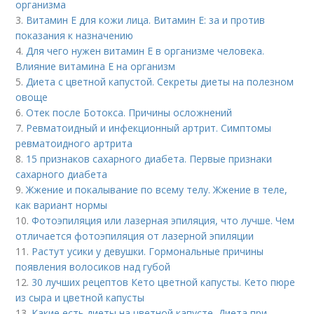
организма
3.
Витамин E для кожи лица. Витамин Е: за и против
показания к назначению
4.
Для чего нужен витамин Е в организме человека.
Влияние витамина E на организм
5.
Диета с цветной капустой. Секреты диеты на полезном
овоще
6.
Отек после Ботокса. Причины осложнений
7.
Ревматоидный и инфекционный артрит. Симптомы
ревматоидного артрита
8.
15 признаков сахарного диабета. Первые признаки
сахарного диабета
9.
Жжение и покалывание по всему телу. Жжение в теле,
как вариант нормы
10.
Фотоэпиляция или лазерная эпиляция, что лучше. Чем
отличается фотоэпиляция от лазерной эпиляции
11.
Растут усики у девушки. Гормональные причины
появления волосиков над губой
12.
30 лучших рецептов Кето цветной капусты. Кето пюре
из сыра и цветной капусты
13.
Какие есть диеты на цветной капусте. Диета при