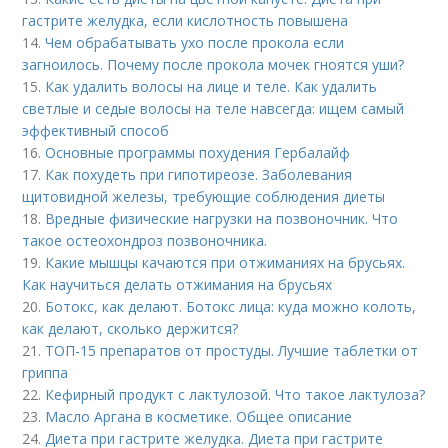
гастрите желудка, если кислотность повышена
14.
Чем обрабатывать ухо после прокола если
загноилось. Почему после прокола мочек гноятся уши?
15.
Как удалить волосы на лице и теле. Как удалить
светлые и седые волосы на теле навсегда: ищем самый
эффективный способ
16.
Основные программы похудения Гербалайф
17.
Как похудеть при гипотиреозе. Заболевания
щитовидной железы, требующие соблюдения диеты
18.
Вредные физические нагрузки на позвоночник. Что
такое остеохондроз позвоночника.
19.
Какие мышцы качаются при отжиманиях на брусьях.
Как научиться делать отжимания на брусьях
20.
Ботокс, как делают. Ботокс лица: куда можно колоть,
как делают, сколько держится?
21.
ТОП-15 препаратов от простуды. Лучшие таблетки от
гриппа
22.
Кефирный продукт с лактулозой. Что такое лактулоза?
23.
Масло Аргана в косметике. Общее описание
24.
Диета при гастрите желудка. Диета при гастрите