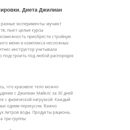
нировки. Диета Джилиан
 разные эксперименты: мучают
тв, пьют целые курсы
 возможность приобрести стройную
ного меню и комплекса несложных
итнес-инструктор учитывала
ко подстроить под любой распорядок
сь, что красивое тело можно
удение с Джилиан Майклс за 30 дней
е с физической нагрузкой. Каждый
ных одним перекусом. Важно
ух литров воды. Продукты рациона,
 три группы: