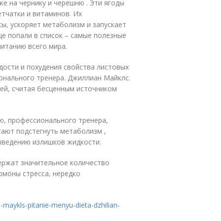
е на чернику и черешню . Эти ягоды
етчатки и витаминов. Их
ы, ускоряет метаболизм и запускает
е попали в список – самые полезные
питанию всего мира.
дости и похудения свойства листовых
онального тренера. Джиллиан Майклс.
ней, считая бесценным источником
ю, профессионального тренера,
ают подстегнуть метаболизм ,
ыведению излишков жидкости.
держат значительное количество
моны стресса, нередко
-maykls-pitanie-menyu-dieta-dzhilian-