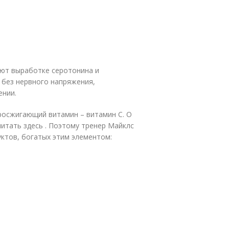
уют выработке серотонина и
 без нервного напряжения,
ении.
росжигающий витамин – витамин С. О
читать здесь . Поэтому тренер Майклс
ктов, богатых этим элементом: