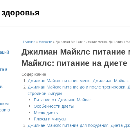
 здоровья
Главная
»
Новости
»
Джилиан Майклс питание меню. Джиллиан Май
Джилиан Майклс питание
даций
Майклс: питание на диете
га в
Содержание
Джилиан Майклс питание меню. Джиллиан Майклс: 
и.
Джилиан Майклс питание до и после тренировки.
стройной фигуры
Питание от Джилиан Майклс
алом
Особенности диеты
ови в
Меню диеты
Плюсы и минусы
Джилиан Майклс питание для похудения. Диета Д