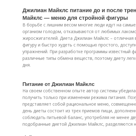
Джилиан Майклс питание до и после тре
Майклс — меню для стройной фигуры
В борьбе с лишним весом многие люди идут на самые
организм голодом, отказываются от любимых лакомс
жиросжигателей. Диета Джилиан Майклс – отличная
фигуру и быстро худеть с помощью простого, доступ
упражнений. При разработке программы известный ф
различные типы обмена веществ, поэтому диету лег
дня.
Питание от Джилиан Майклс
На своем собственном опыте автор системы убедила
получить только при изменении режима питания. Пох
представляет собой рациональное меню, совмещенно
день диеты состоит из трех приемов пищи, дополнен
соблюдать питьевой баланс, употребляя не менее дв
подобранные диетой Джилиан Майклс, разделяются на