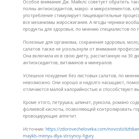
Особое внимание Дж. Майклс советует обратить такж
полны антиоксидантов, макро- и микроэлементов, кл
употребление стимулирует пищеварительные процесс
все механизмы жиросжигания. А ягоды черники вообщ
продукты для здоровья, по мнению специалистов по 
Полезные для организма, сохранения здоровья, моло
салатов также не ускользнули от внимания професси
Она включила их в свою диету, рассчитанную на 30 д
антиоксидантов, витаминов и минералов.
Успешное похудение без листовых салатов, по мнени
невозможно. Они хорошо и надолго насыщают, помог
отличаются малой калорийностью и способствуют в
Кроме этого, петрушка, шпинат, руккола, романо со
фолиевой кислоты, позволяющей контролировать гор
провоцирующие аппетит.
Источник:
https://zdorovecheloveka.com/novosti/dzhilian
maykls-menyu-dlya-stroynoy-figury