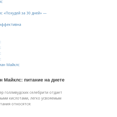
лс
с «Похудей за 30 дней» —
 эффективна
:
:
:
:
иан Майклс
 Майклс: питание на диете
ер голливудских селебрити отдает
ыми кислотами, легко усвояемым
тания относятся: