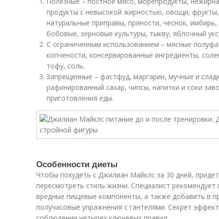
Полезные – постное мясо, морепродукты, нежирн
продукты с невысокой жирностью, овощи, фрукты
натуральные приправы, пряности, чеснок, имбирь,
бобовые, зерновые культуры, тыкву, яблочный укс
С ограниченным использованием – мясные полуфа
копчености, консервированные ингредиенты, солен
тофу, соль.
Запрещенные – фастфуд, маргарин, мучные и сладк
рафинированный сахар, чипсы, напитки и соки зав
приготовления еды.
Особенности диеты
Чтобы похудеть с Джилиан Майклс за 30 дней, приде
пересмотреть стиль жизни. Специалист рекомендует
вредные пищевые компоненты, а также добавить в п
получасовые упражнения с гантелями. Секрет эффект
соблюдении четырех ключевых правил: