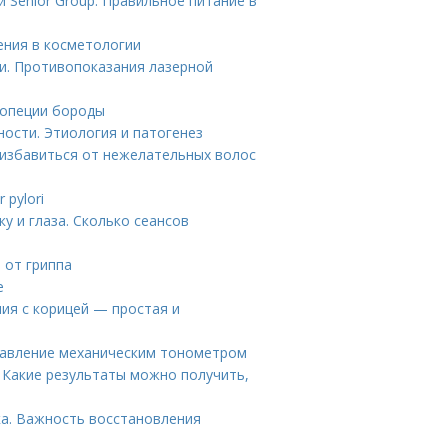
 Senior Group. Правильное питание в
ения в косметологии
и. Противопоказания лазерной
лопеции бороды
ности. Этиология и патогенез
 избавиться от нежелательных волос
 pylori
у и глаза. Сколько сеансов
 от гриппа
е
ия с корицей — простая и
 давление механическим тонометром
 Какие результаты можно получить,
а. Важность восстановления