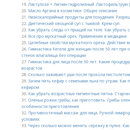
19.
Лактулоза + Лигнин гидролизный. Лактофильтрум 
20.
Масло Аргана в косметике. Общее описание
21.
Низкокалорийные продукты для похудения. Разре
22.
Диетический овощной суп с тыквой. Крем-суп
23.
Как убрать следы от прыщей на теле. Как убрать 
24.
Всё про мускатный орех. Применение в медицине
25.
Целебные свойства мускатного ореха. Действие м
26.
Гимнастика Кегеля для женщин после 50 лет при 
стенок влагалища без операции
27.
Гимнастика для лица после 50 лет. Какие процеду
возрастов
28.
Сколько заживают уши после прокола пистолетом.
29.
Зачем пить кефир с семенами льна по утрам. Как 
кефиром
30.
Как убрать возрастные пигментные пятна. Старчес
31.
Оленьи рожки грибы, как приготовить. Грибы олен
особенности приготовления
32.
Противоотечный массаж для лица. Ручной лимфо
условиях
33.
Через сколько можно менять сережку в пупке. Как