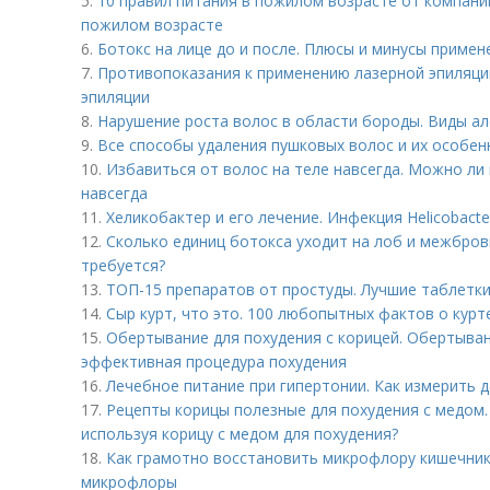
5.
10 правил питания в пожилом возрасте от компании
пожилом возрасте
6.
Ботокс на лице до и после. Плюсы и минусы примен
7.
Противопоказания к применению лазерной эпиляци
эпиляции
8.
Нарушение роста волос в области бороды. Виды а
9.
Все способы удаления пушковых волос и их особен
10.
Избавиться от волос на теле навсегда. Можно ли
навсегда
11.
Хеликобактер и его лечение. Инфекция Helicobacter
12.
Сколько единиц ботокса уходит на лоб и межбровк
требуется?
13.
ТОП-15 препаратов от простуды. Лучшие таблетки
14.
Сыр курт, что это. 100 любопытных фактов о курт
15.
Обертывание для похудения с корицей. Обертыван
эффективная процедура похудения
16.
Лечебное питание при гипертонии. Как измерить
17.
Рецепты корицы полезные для похудения с медом.
используя корицу с медом для похудения?
18.
Как грамотно восстановить микрофлору кишечник
микрофлоры