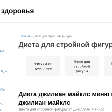
 здоровья
Главная
»
Диета для стройной фигуры
Диета для стройной фигу
ица
Меню для
Фигуры от
стройной
джиллиан
года
фигуры
апы
Диета джилиан майклс меню 
джилиан майклс
ой
Диета для стройной фигуры от Джиллиан Майклс
я