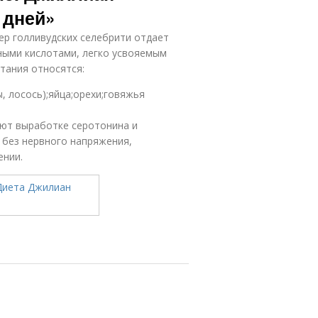
 дней»
ер голливудских селебрити отдает
ыми кислотами, легко усвояемым
тания относятся:
, лосось);яйца;орехи;говяжья
уют выработке серотонина и
 без нервного напряжения,
ении.