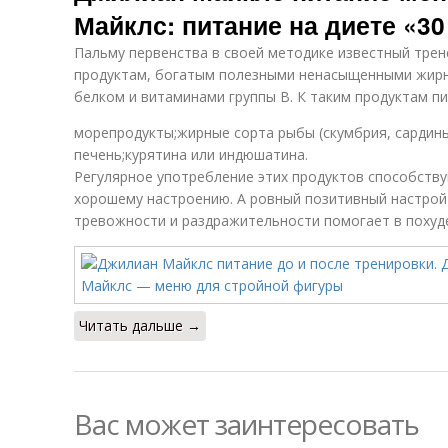
Майклс: питание на диете «30
Пальму первенства в своей методике известный трен
продуктам, богатым полезными ненасыщенными жирн
белком и витаминами группы В. К таким продуктам пи
морепродукты;жирные сорта рыбы (скумбрия, сардины
печень;курятина или индюшатина.
Регулярное употребление этих продуктов способств
хорошему настроению. А ровный позитивный настрой
тревожности и раздражительности помогает в похуд
Читать дальше →
Вас может заинтересовать