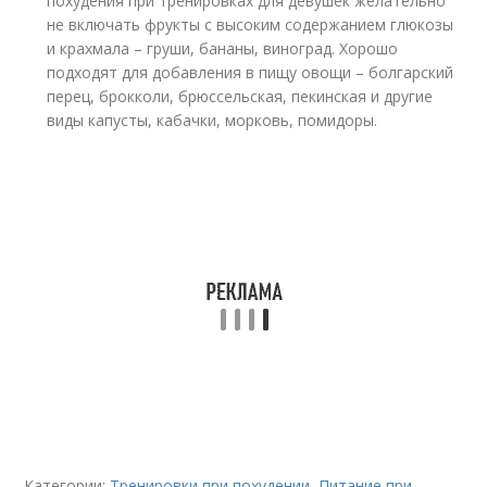
похудения при тренировках для девушек желательно
не включать фрукты с высоким содержанием глюкозы
и крахмала – груши, бананы, виноград. Хорошо
подходят для добавления в пищу овощи – болгарский
перец, брокколи, брюссельская, пекинская и другие
виды капусты, кабачки, морковь, помидоры.
Категории:
Тренировки при похудении
,
Питание при