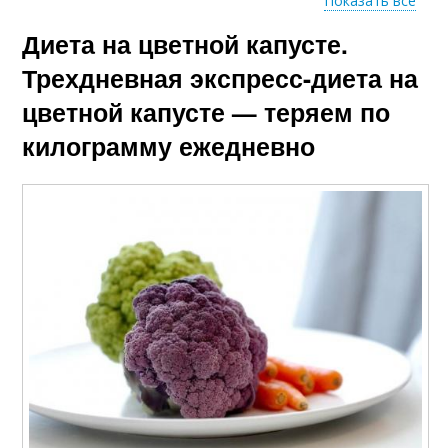
Показать все
Диета на цветной капусте.
Питания для
Правильное питание
тренировок
Трехдневная экспресс-диета на
цветной капусте — теряем по
килограмму ежедневно
Питание при
Питание до и
занятиях
Питание до
Питания до и
тренировки
Питания при
Пития во время
занятиях