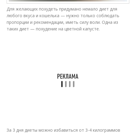
Питание перед
Питание при силовых
Для желающих похудеть придумано немало диет для
тренировкой
тренировках
любого вкуса и кошелька — нужно только соблюдать
пропорции и рекомендации, иметь силу воли. Одна из
таких диет — похудение на цветной капусте.
Питания при силовых
Питания при
тренировках
тренировках
Питания для
Питания на неделю
сжигания
Сбалансированное
Питание при занятии
питание
За 3 дня диеты можно избавиться от 3-4 килограммов