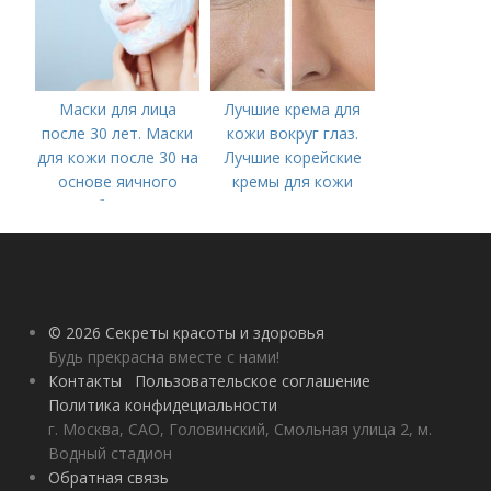
Маски для лица
Лучшие крема для
после 30 лет. Маски
кожи вокруг глаз.
для кожи после 30 на
Лучшие корейские
основе яичного
кремы для кожи
белка
вокруг глаз в 2022
году
© 2026 Секреты красоты и здоровья
Будь прекрасна вместе с нами!
Контакты
Пользовательское соглашение
Политика конфидециальности
г. Москва, САО, Головинский, Смольная улица 2, м.
Водный стадион
Обратная связь