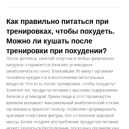
Питание до
Питания до и
тренировки
Как правильно питаться при
тренировках, чтобы похудеть.
Питания при
Питание перед
Можно ли кушать после
занятиях
тренировкой
тренировки при похудении?
После фитнеса, занятий спортом и любых физических
нагрузок открывается белково-углеводное
Питание при силовых
Тренировки для
(анаболическое) окно. Ближайшие 90 минут организм
тренировках
похудения
человека нуждается в восполнении питательных
веществ. Что есть после тренировки, чтобы похудеть?
Конечно же, продукты питания с высоким содержанием
белков и углеводов! Прием пищи в этот промежуток
Питания при силовых
Тренировки для
времени вызывает максимальный анаболический отклик
тренировках
женщин
организма и приносит пользу, позволяя сформировать
красивые очертания фигуры, без отложения жировой
массы. Более позднее употребление продуктов питания
может оказаться бесполезным, поскольку организм уже