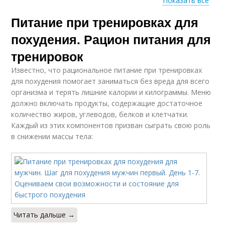
Показать все
Питание при тренировках для
Тренировки при
Питание для набора
похудении
похудения. Рацион питания для
тренировок
Известно, что рациональное питание при тренировках
Тренировки для
Питание во время
для похудения помогает заниматься без вреда для всего
сжигания
организма и терять лишние калории и килограммы. Меню
должно включать продукты, содержащие достаточное
количество жиров, углеводов, белков и клетчатки.
Каждый из этих компонентов призван сыграть свою роль
Правильное питание
Питание до и
в снижении массы тела:
Питание при
Разовое питание
занятиях
Читать дальше →