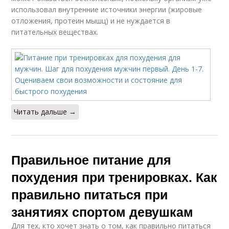
Питания при
Питания для
использовал внутренние источники энергии (жировые
тренировках
сжигания
отложения, протеин мышц) и не нуждается в
питательных веществах.
Питания на неделю
Дробное питание
Читать дальше →
Питание для
Питание для роста
тренировок
Правильное питание для
похудения при тренировках. Как
Питания для атлета
Питания при работе
правильно питаться при
занятиях спортом девушкам
Тренировки для
Для тех, кто хочет знать о том, как правильно питаться
Тренировки на сушке