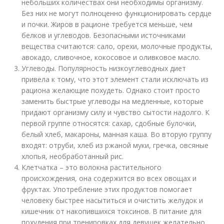
небольших количествах они необходимы организму.
Без них не могут полноценно функционировать сердце
и почки. Жиров в рационе требуется меньше, чем
белков и углеводов. Безопасными источниками
вещества считаются: сало, орехи, молочные продукты,
авокадо, сливочное, кокосовое и оливковое масло.
Углеводы. Популярность низкоуглеводных диет
привела к тому, что этот элемент стали исключать из
рациона желающие похудеть. Однако стоит просто
заменить быстрые углеводы на медленные, которые
придают организму силу и чувство сытости надолго. К
первой группе относятся: сахар, сдобные булочки,
белый хлеб, макароны, манная каша. Во вторую группу
входят: отруби, хлеб из ржаной муки, гречка, овсяные
хлопья, необработанный рис.
Клетчатка – это волокна растительного
происхождения, она содержится во всех овощах и
фруктах. Употребление этих продуктов помогает
человеку быстрее насытиться и очистить желудок и
кишечник от накопившихся токсинов. В питание для
похудения при тренировках для девушек желательно