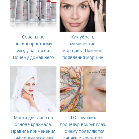
Советы по
Как убрать
антивозрастному
мимические
уходу за кожей.
морщины. Причины
Почему домашнего
появления морщин
ухода недостаточно
вокруг рта
Маски для лица на
ТОП лучших
основе крахмала.
процедур вокруг глаз.
Правила применения
Почему появляются
лифтинг-масок для
синяки и круги под