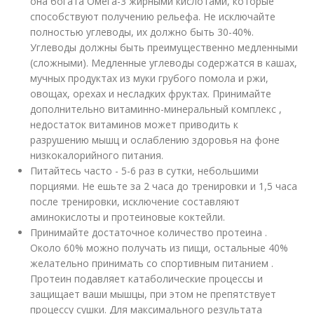
она богата Омега-3 жирными кислотами, которые
способствуют получению рельефа. Не исключайте
полностью углеводы, их должно быть 30-40%.
Углеводы должны быть преимущественно медленными
(сложными). Медленные углеводы содержатся в кашах,
мучных продуктах из муки грубого помола и ржи,
овощах, орехах и несладких фруктах. Принимайте
дополнительно витаминно-минеральный комплекс ,
недостаток витаминов может приводить к
разрушению мышц и ослаблению здоровья на фоне
низкокалорийного питания.
Питайтесь часто - 5-6 раз в сутки, небольшими
порциями. Не ешьте за 2 часа до тренировки и 1,5 часа
после тренировки, исключение составляют
аминокислоты и протеиновые коктейли.
Принимайте достаточное количество протеина .
Около 60% можно получать из пищи, остальные 40%
желательно принимать со спортивным питанием .
Протеин подавляет катаболические процессы и
защищает ваши мышцы, при этом не препятствует
процессу сушки. Для максимального результата