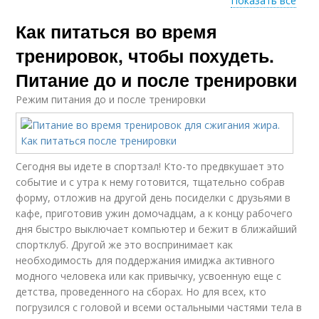
Показать все
Как питаться во время
Питание при
Питания для
занятиях
тренировок
тренировок, чтобы похудеть.
Питание до и после тренировки
Режим питания до и после тренировки
Питание при
Правильное питание
тренировках
Сегодня вы идете в спортзал! Кто-то предвкушает это
Питания для
событие и с утра к нему готовится, тщательно собрав
Питания на неделю
сжигания
форму, отложив на другой день посиделки с друзьями в
кафе, приготовив ужин домочадцам, а к концу рабочего
дня быстро выключает компьютер и бежит в ближайший
спортклуб. Другой же это воспринимает как
Сбалансированное
необходимость для поддержания имиджа активного
Питание при занятии
питание
модного человека или как привычку, усвоенную еще с
детства, проведенного на сборах. Но для всех, кто
погрузился с головой и всеми остальными частями тела в