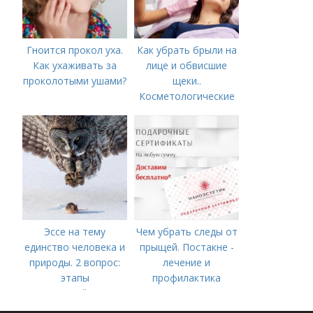
Гноится прокол уха.
Как убрать брыли на
Как ухаживать за
лице и обвисшие
проколотыми ушами?
щеки..
Косметологические
процедуры
Эссе на тему
Чем убрать следы от
единство человека и
прыщей. Постакне -
природы. 2 вопрос:
лечение и
этапы
профилактика
взаимодействия
природного и