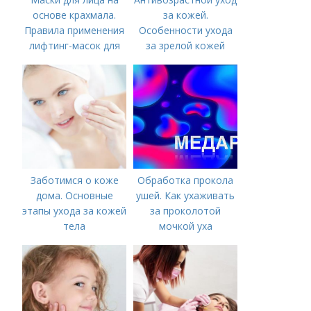
основе крахмала.
за кожей.
Правила применения
Особенности ухода
лифтинг-масок для
за зрелой кожей
лица из крахмала
Заботимся о коже
Обработка прокола
дома. Основные
ушей. Как ухаживать
этапы ухода за кожей
за проколотой
тела
мочкой уха