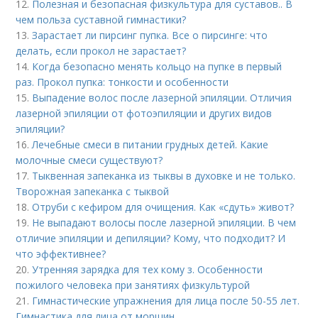
12.
Полезная и безопасная физкультура для суставов.. В
чем польза суставной гимнастики?
13.
Зарастает ли пирсинг пупка. Все о пирсинге: что
делать, если прокол не зарастает?
14.
Когда безопасно менять кольцо на пупке в первый
раз. Прокол пупка: тонкости и особенности
15.
Выпадение волос после лазерной эпиляции. Отличия
лазерной эпиляции от фотоэпиляции и других видов
эпиляции?
16.
Лечебные смеси в питании грудных детей. Какие
молочные смеси существуют?
17.
Тыквенная запеканка из тыквы в духовке и не только.
Творожная запеканка с тыквой
18.
Отруби с кефиром для очищения. Как «сдуть» живот?
19.
Не выпадают волосы после лазерной эпиляции. В чем
отличие эпиляции и депиляции? Кому, что подходит? И
что эффективнее?
20.
Утренняя зарядка для тех кому з. Особенности
пожилого человека при занятиях физкультурой
21.
Гимнастические упражнения для лица после 50-55 лет.
Гимнастика для лица от морщин