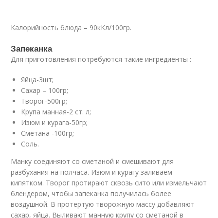
Калорийность блюда – 90кКл/100гр.
Запеканка
Для приготовления потребуются такие ингредиенты :
Яйца-3шт;
Сахар – 100гр;
Творог-500гр;
Крупа манная-2 ст. л;
Изюм и курага-50гр;
Сметана -100гр;
Соль.
Манку соединяют со сметаной и смешивают для
разбухания на полчаса. Изюм и курагу заливаем
кипятком. Творог протирают сквозь сито или измельчают
блендером, чтобы запеканка получилась более
воздушной. В протертую творожную массу добавляют
сахар, яйца. Выливают манную крупу со сметаной в