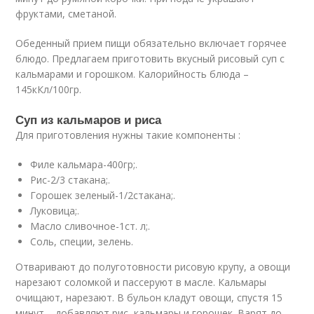
фруктами, сметаной.
Обеденный прием пищи обязательно включает горячее
блюдо. Предлагаем приготовить вкусный рисовый суп с
кальмарами и горошком. Калорийность блюда –
145кКл/100гр.
Суп из кальмаров и риса
Для приготовления нужны такие компоненты :
Филе кальмара-400гр;.
Рис-2/3 стакана;.
Горошек зеленый-1/2стакана;.
Луковица;.
Масло сливочное-1ст. л;.
Соль, специи, зелень.
Отваривают до полуготовности рисовую крупу, а овощи
нарезают соломкой и пассеруют в масле. Кальмары
очищают, нарезают. В бульон кладут овощи, спустя 15
минут – добавляют рис, кальмары и горошек. Варят до