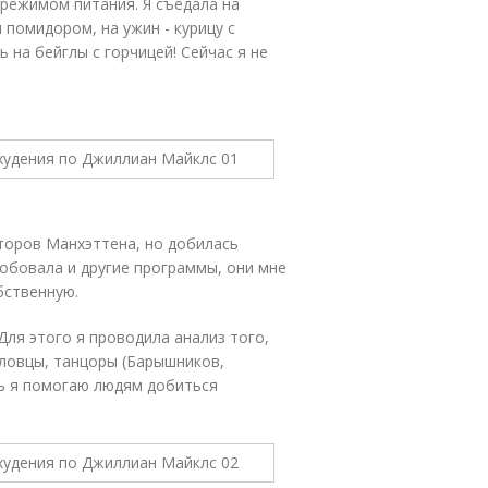
режимом питания. Я съедала на
и помидором, на ужин - курицу с
ь на бейглы с горчицей! Сейчас я не
торов Манхэттена, но добилась
робовала и другие программы, они мне
бственную.
Для этого я проводила анализ того,
пловцы, танцоры (Барышников,
рь я помогаю людям добиться