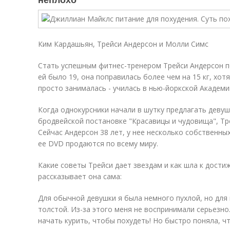
Ким Кардашьян, Трейси Андерсон и Молли Симс
Стать успешным фитнес-тренером Трейси Андерсон п
ей было 19, она поправилась более чем на 15 кг, хот
просто занималась - училась в нью-йоркской Академи
Когда однокурсники начали в шутку предлагать девуш
бродвейской постановке "Красавицы и чудовища", Тре
Сейчас Андерсон 38 лет, у нее несколько собственны
ее DVD продаются по всему миру.
Какие советы Трейси дает звездам и как шла к дости
рассказывает она сама:
Для обычной девушки я была немного пухлой, но дл
толстой. Из-за этого меня не воспринимали серьезно
начать курить, чтобы похудеть! Но быстро поняла, чт