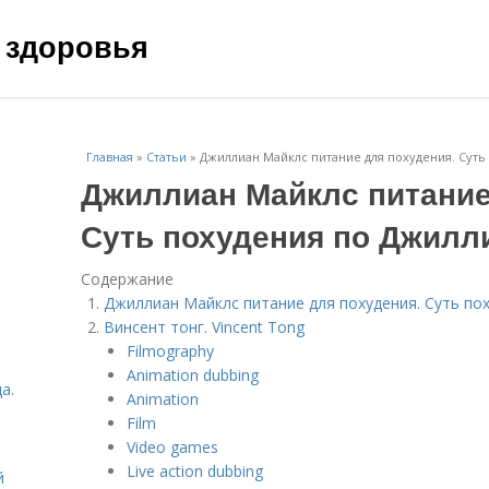
 здоровья
Главная
»
Статьи
»
Джиллиан Майклс питание для похудения. Суть
Джиллиан Майклс питание
Суть похудения по Джилл
Содержание
Джиллиан Майклс питание для похудения. Суть по
Винсент тонг. Vincent Tong
Filmography
Animation dubbing
а.
Animation
Film
Video games
Live action dubbing
й