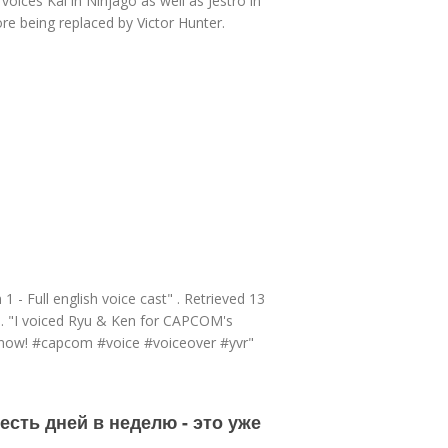
 voices Kai in Ninjago as well as Jestro in
re being replaced by Victor Hunter.
- Full english voice cast" . Retrieved 13
). "I voiced Ryu & Ken for CAPCOM's
it now! #capcom #voice #voiceover #yvr"
есть дней в неделю - это уже