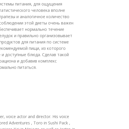
истемы питания, для ощущения
татистического человека вполне
трапезы и аналогичное количество
 соблюдении этой диеты очень важен
беспечивает нормально течение
елудок и правильно организовывает
продуктов для питания по системе
екомендуемой пищи, из которого
и доступные блюда. Сделав такой
рациона и добавив комплекс
рмально питаться.
r, voice actor and director. His voice
red Adventures , Toro in Sushi Pack ,