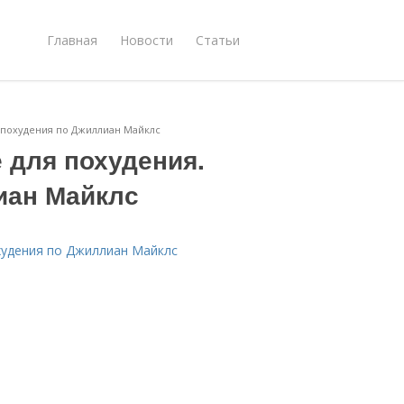
Главная
Новости
Статьи
 похудения по Джиллиан Майклс
 для похудения.
иан Майклс
худения по Джиллиан Майклс