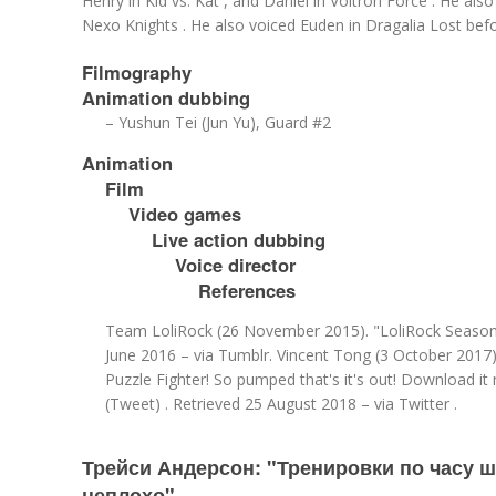
Henry in Kid vs. Kat , and Daniel in Voltron Force . He also
Nexo Knights . He also voiced Euden in Dragalia Lost befo
Filmography
Animation dubbing
– Yushun Tei (Jun Yu), Guard #2
Animation
Film
Video games
Live action dubbing
Voice director
References
Team LoliRock (26 November 2015). "LoliRock Season 1 
June 2016 – via Tumblr.
Vincent Tong (3 October 2017
Puzzle Fighter! So pumped that's it's out! Download 
(Tweet) . Retrieved 25 August 2018 – via Twitter .
Трейси Андерсон: "Тренировки по часу ш
неплохо"