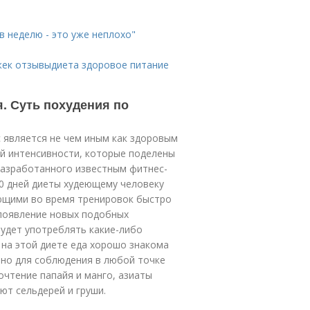
в неделю - это уже неплохо"
жек отзывыдиета здоровое питание
. Суть похудения по
 является не чем иным как здоровым
ей интенсивности, которые поделены
разработанного известным фитнес-
30 дней диеты худеющему человеку
ющими во время тренировок быстро
появление новых подобных
будет употреблять какие-либо
на этой диете еда хорошо знакома
ано для соблюдения в любой точке
чтение папайя и манго, азиаты
ют сельдерей и груши.