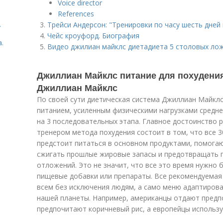
Voice director
References
.
Трейси Андерсон: "Тренировки по часу шесть дней 
Чейс кроуфорд. Биография
.
Видео джилиан майклс диетадиета 5 столовых ло
Джиллиан Майклс питание для похудения
Джиллиан Майклс
По своей сути диетическая система Джиллиан Майклс
питанием, усиленным физическими нагрузками средн
на 3 последовательных этапа. Главное достоинство 
тренером метода похудения состоит в том, что все 
предстоит питаться в основном продуктами, помога
сжигать прошлые жировые запасы и предотвращать 
отложений. Это не значит, что все это время нужно 
пищевые добавки или препараты. Все рекомендуемая 
всем без исключения людям, а само меню адаптиров
нашей планеты. Например, американцы отдают предпо
предпочитают коричневый рис, а европейцы использу