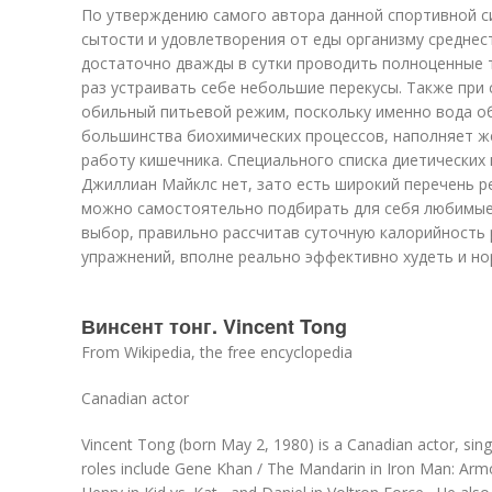
По утверждению самого автора данной спортивной с
сытости и удовлетворения от еды организму среднес
достаточно дважды в сутки проводить полноценные 
раз устраивать себе небольшие перекусы. Также при
обильный питьевой режим, поскольку именно вода о
большинства биохимических процессов, наполняет ж
работу кишечника. Специального списка диетических 
Джиллиан Майклс нет, зато есть широкий перечень р
можно самостоятельно подбирать для себя любимые 
выбор, правильно рассчитав суточную калорийность 
упражнений, вполне реально эффективно худеть и но
Винсент тонг. Vincent Tong
From Wikipedia, the free encyclopedia
Canadian actor
Vincent Tong (born May 2, 1980) is a Canadian actor, singe
roles include Gene Khan / The Mandarin in Iron Man: Armo