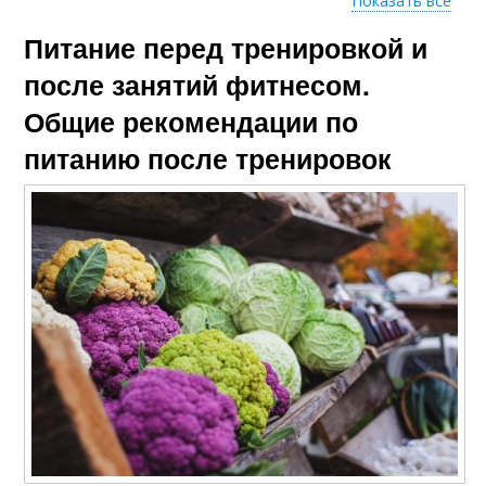
Показать все
Питание перед тренировкой и
Тренировки для
Спортивное питание
роста
после занятий фитнесом.
Общие рекомендации по
питанию после тренировок
Питание для
Правильное питание
похудения
Питание перед
Питание перед
аэробной
силовой тренировкой
тренировкой
Питание при
Питание до и
тренировках