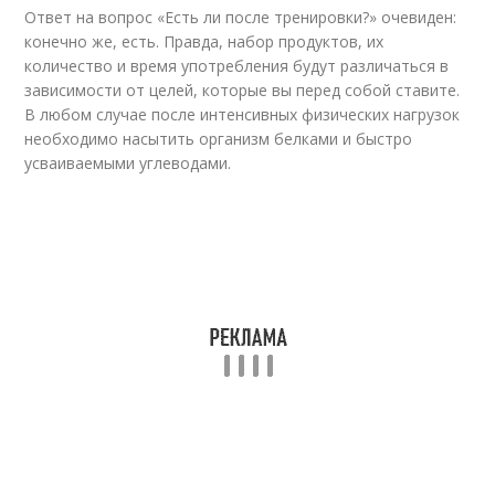
Ответ на вопрос «Есть ли после тренировки?» очевиден:
Тренировки для
Питание во время
конечно же, есть. Правда, набор продуктов, их
сжигания
количество и время употребления будут различаться в
зависимости от целей, которые вы перед собой ставите.
В любом случае после интенсивных физических нагрузок
необходимо насытить организм белками и быстро
Питание при силовых
Питание для набора
усваиваемыми углеводами.
тренировках
Питания при силовых
Тренировки для
тренировках
женщин
Питания при
Питания для
тренировках
похудения