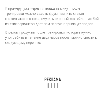
Питание до
Тренировки на сушке
тренировки
К примеру, уже через пятнадцать минут после
тренировки можно съесть фрукт, выпить стакан
свежевыжатого сока, смузи, молочный коктейль – любой
из этих вариантов даст вам первую порцию углеводов.
Тренировки на массу
Тренировки на сушку
В целом продукты после тренировки, которые нужно
употребить в течение двух часов после, можно свести к
следующему перечню:
Продукты для
Тренировки для
правильного питания
набора
Тренировки для
Блюда до тренировки
девушек