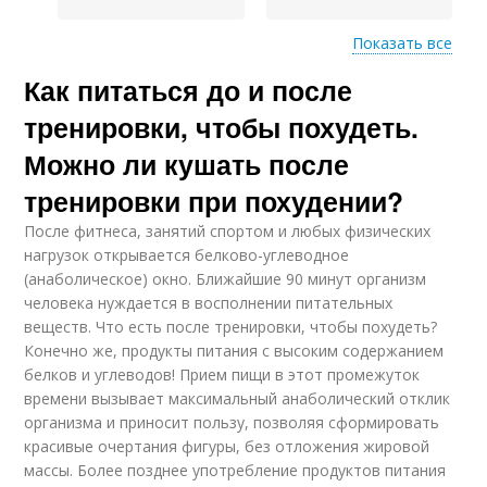
Показать все
Как питаться до и после
Питание при силовых
Питания для
тренировках
похудения
тренировки, чтобы похудеть.
Можно ли кушать после
тренировки при похудении?
Раздельное питание
Пищевые продукты
После фитнеса, занятий спортом и любых физических
нагрузок открывается белково-углеводное
(анаболическое) окно. Ближайшие 90 минут организм
человека нуждается в восполнении питательных
Совместимые
Правильное
веществ. Что есть после тренировки, чтобы похудеть?
продукты
сочетание
Конечно же, продукты питания с высоким содержанием
белков и углеводов! Прием пищи в этот промежуток
времени вызывает максимальный анаболический отклик
организма и приносит пользу, позволяя сформировать
Продукты для
красивые очертания фигуры, без отложения жировой
Продукты из таблицы
здорового питания
массы. Более позднее употребление продуктов питания