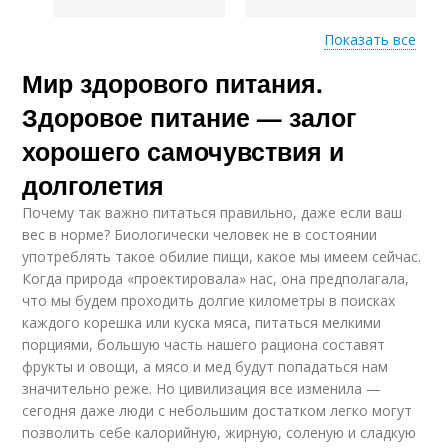
Показать все
Мир здорового питания.
Необходимые
Продукты для
продукты
организма
Здоровое питание — залог
хорошего самочувствия и
Продукты для
долголетия
Полезные продукты
ежедневного
Почему так важно питаться правильно, даже если ваш
употребления
вес в норме? Биологически человек не в состоянии
употреблять такое обилие пищи, какое мы имеем сейчас.
Когда природа «проектировала» нас, она предполагала,
Продукты для
Питания для
что мы будем проходить долгие километры в поисках
правильного питания
похудения
каждого корешка или куска мяса, питаться мелкими
порциями, большую часть нашего рациона составят
фрукты и овощи, а мясо и мед будут попадаться нам
значительно реже. Но цивилизация все изменила —
сегодня даже люди с небольшим достатком легко могут
Раздельное питание
Пищевые продукты
позволить себе калорийную, жирную, соленую и сладкую