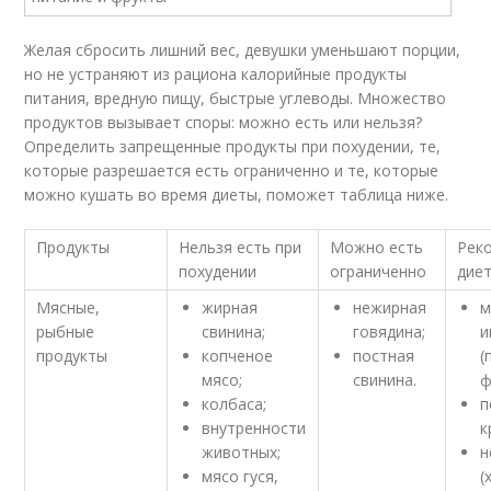
Желая сбросить лишний вес, девушки уменьшают порции,
но не устраняют из рациона калорийные продукты
питания, вредную пищу, быстрые углеводы. Множество
продуктов вызывает споры: можно есть или нельзя?
Определить запрещенные продукты при похудении, те,
которые разрешается есть ограниченно и те, которые
можно кушать во время диеты, поможет таблица ниже.
Продукты
Нельзя есть при
Можно есть
Рек
похудении
ограниченно
дие
Мясные,
жирная
нежирная
м
рыбные
свинина;
говядина;
и
продукты
копченое
постная
(
мясо;
свинина.
ф
колбаса;
п
внутренности
к
животных;
н
мясо гуся,
(