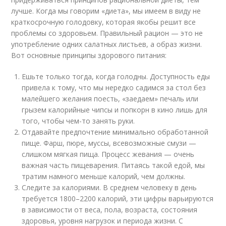
лучше. Когда мы говорим «диета», мы имеем в виду не
краткосрочную голодовку, которая якобы решит все
проблемы со здоровьем. Правильный рацион — это не
употребление одних салатных листьев, а образ жизни.
Вот основные принципы здорового питания:
Ешьте только тогда, когда голодны. Доступность еды
привела к тому, что мы нередко садимся за стол без
малейшего желания поесть, «заедаем» печаль или
грызем калорийные чипсы и попкорн в кино лишь для
того, чтобы чем-то занять руки.
Отдавайте предпочтение минимально обработанной
пище. Фарш, пюре, муссы, всевозможные смузи —
слишком мягкая пища. Процесс жевания — очень
важная часть пищеварения. Питаясь такой едой, мы
тратим намного меньше калорий, чем должны.
Следите за калориями. В среднем человеку в день
требуется 1800–2200 калорий, эти цифры варьируются
в зависимости от веса, пола, возраста, состояния
здоровья, уровня нагрузок и периода жизни. С