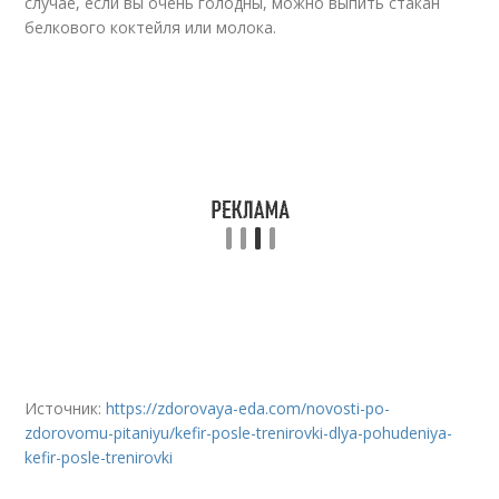
случае, если вы очень голодны, можно выпить стакан
белкового коктейля или молока.
Источник:
https://zdorovaya-eda.com/novosti-po-
zdorovomu-pitaniyu/kefir-posle-trenirovki-dlya-pohudeniya-
kefir-posle-trenirovki