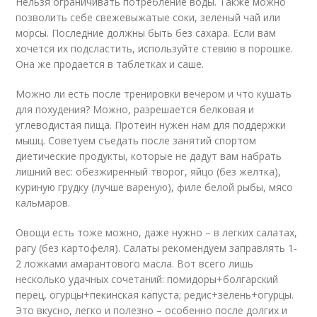
Нельзя ограничивать потребление воды. Также можно
позволить себе свежевыжатые соки, зеленый чай или
морсы. Последние должны быть без сахара. Если вам
хочется их подсластить, используйте стевию в порошке.
Она же продается в таблетках и саше.
Можно ли есть после тренировки вечером и что кушать
для похудения? Можно, разрешается белковая и
углеводистая пища. Протеин нужен нам для поддержки
мышц. Советуем съедать после занятий спортом
диетические продукты, которые не дадут вам набрать
лишний вес: обезжиренный творог, яйцо (без желтка),
куриную грудку (лучше вареную), филе белой рыбы, мясо
кальмаров.
Овощи есть тоже можно, даже нужно – в легких салатах,
рагу (без картофеля). Салаты рекомендуем заправлять 1-
2 ложками амарантового масла. Вот всего лишь
несколько удачных сочетаний: помидоры+болгарский
перец, огурцы+пекинская капуста; редис+зелень+огурцы.
Это вкусно, легко и полезно – особенно после долгих и