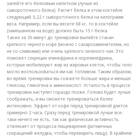
запейте его белковым напитком (лучше из
сывороточного белка). Расчет белка в этом коктейле
следующий: 0,22 г сывороточного белка на килограмм
веса. Например, если вы весите 68 кг, то в коктейле
(замешанном на воде) должно быть 15 г белка.
Также за 30 минут до тренировки выпейте стакан
крепкого черного кофе (можно с сахарозаменителем, но
не со сливками) или очень крепкого зеленого чая. Это
поможет секреции эпинефрина и норэпинефрина,
которые мобилизуют жир из жировых клеток, чтобы тело
могло воспользоваться им как топливом. Таким образом,
во время тренировки вы сожжете больше жира и меньше
глюкозы, гликогена и аминокислот. Усталость в процессе
тренировки наступит гораздо позже. Голова будет лучше
соображать, и вы сможете тренироваться более
интенсивно. Эффект от кофе перед тренировкой длится
примерно 2 часа. Сразу перед тренировкой лучше все-
таки ничего не есть, так как физическая активность
отвлекает от процесса пищеварения (ритмичных
сокращений желудка, чтобы переварить пищу). В крайнем