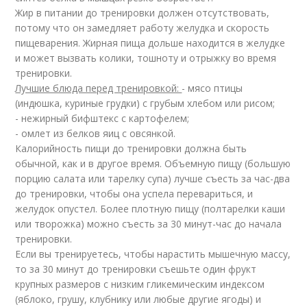
Жир в питании до тренировки должен отсутствовать,
потому что он замедляет работу желудка и скорость
пищеварения. Жирная пища дольше находится в желудке
и может вызвать колики, тошноту и отрыжку во время
тренировки.
Лучшие блюда перед тренировкой:
- мясо птицы
(индюшка, куриные грудки) с грубым хлебом или рисом;
- нежирный бифштекс с картофелем;
- омлет из белков яиц с овсянкой.
Калорийность пищи до тренировки должна быть
обычной, как и в другое время. Объемную пищу (большую
порцию салата или тарелку супа) лучше съесть за час-два
до тренировки, чтобы она успела перевариться, и
желудок опустел. Более плотную пищу (полтарелки каши
или творожка) можно съесть за 30 минут-час до начала
тренировки.
Если вы тренируетесь, чтобы нарастить мышечную массу,
то за 30 минут до тренировки съешьте один фрукт
крупных размеров с низким гликемическим индексом
(яблоко, грушу, клубнику или любые другие ягоды) и