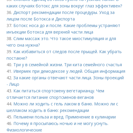
каких случаях ботокс для зоны вокруг глаз эффективен?
36.
Диспорт рекомендации после процедуры. Уход за
лицом после Ботокса и Диспорта
37.
Ботокс носа до и после. Какие проблемы устраняют
инъекции ботокса для верхней части лица
38.
Слим массаж это. Что такое миостимуляция и для
чего она нужна?
39.
Как избавиться от следов после прыщей. Как убрать
постакне?
40.
Три у в семейной жизни. Три кита семейного счастья
41.
Ивермек при демодекозе у людей. Общая информация
42.
За какие органы отвечают части лица. Зоны проекций
- Лицо
43.
Как питаться спортсмену вегетарианцу. Чем
отличается питание спортсменов-веганов
44.
Можно ли ходить с гель лаком в баню. Можно ли с
шеллаком ходить в баню: рекомендации
45.
Пельмени польза и вред. Применение в кулинарии
46.
Почему я просыпаюсь ночью и не могу уснуть.
Физиологические