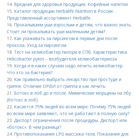
14.
Вредная для здоровья продукция. Кофейные напитки
15.
Каталог продукции Herbalife Nutrition в России.
Представленный ассортимент Herbalife
16.
Прокалываем уши взрослым и детям, что важно знать.
Стоит ли прокалывать уши маленьким детям?
17.
Как ухаживать за пирсингом в первые дни после
прокола. Уход за пирсингом
18.
Тест на хеликобактер пилори в СПб. Характеристика
Helicobacter pylori – возбудителя хеликобактериоза
19.
Когда и в каких случаях надо лечить хеликобактер.
Что это за бактерия?
20.
Как правильно выбрать лекарство при простуде и
гриппе. Отличие ОРВИ от гриппа и как лечить
21.
Ботокс в лоб до и после. Мимические морщины на лбу
(ботокс в лоб)
22.
Касается 75% людей во всем мире. Почему 75% людей
во всем мире заявляют, что не работают в полную силу?
23.
Диспорт ограничения после процедуры. Диспорт или
«ботокс». В чем разница?
24.
Противопоказания LPG массажа тела. Показания для