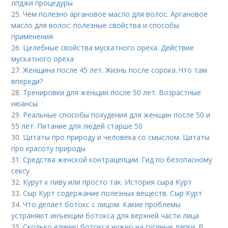
лпджи процедуры
25.
Чем полезно аргановое масло для волос. Аргановое
масло для волос: полезные свойства и способы
применения
26.
Целебные свойства мускатного ореха. Действие
мускатного ореха
27.
Женщина после 45 лет. Жизнь после сорока..Что там
впереди?
28.
Тренировки для женщин после 50 лет. Возрастные
нюансы
29.
Реальные способы похудения для женщин после 50 и
55 лет. Питание для людей старше 50
30.
Цитаты про природу и человека со смыслом. Цитаты
про красоту природы
31.
Средства женской контрацепции. Гид по безопасному
сексу
32.
Курут к пиву или просто так. История сыра Курт
33.
Сыр Курт содержание полезных веществ. Сыр Курт
34.
Что делает ботокс с лицом. Какие проблемы
устраняют инъекции ботокса для верхней части лица
35.
Сколько единиц ботокса нужно на гусиные лапки. В