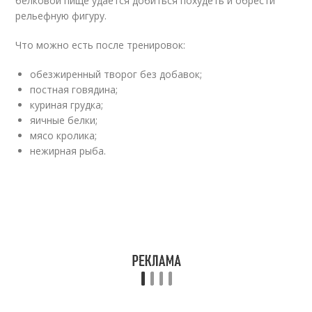
белковой пище удается добиться похудеть и обрести
рельефную фигуру.
Что можно есть после тренировок:
обезжиренный творог без добавок;
постная говядина;
куриная грудка;
яичные белки;
мясо кролика;
нежирная рыба.