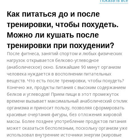
Показать все
Как питаться до и после
Питание перед
Питание до
тренировкой
тренировки
тренировки, чтобы похудеть.
Можно ли кушать после
тренировки при похудении?
Тренировки для
девушек
После фитнеса, занятий спортом и любых физических
нагрузок открывается белково-углеводное
(анаболическое) окно. Ближайшие 90 минут организм
человека нуждается в восполнении питательных
веществ. Что есть после тренировки, чтобы похудеть?
Конечно же, продукты питания с высоким содержанием
белков и углеводов! Прием пищи в этот промежуток
времени вызывает максимальный анаболический отклик
организма и приносит пользу, позволяя сформировать
красивые очертания фигуры, без отложения жировой
массы. Более позднее употребление продуктов питания
может оказаться бесполезным, поскольку организм уже
использовал внутренние источники энергии (жировые