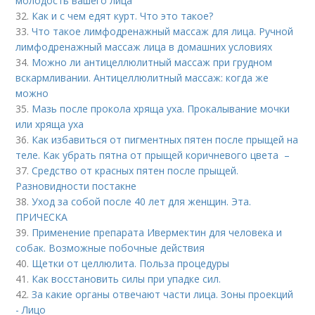
молодость вашего лица
32.
Как и с чем едят курт. Что это такое?
33.
Что такое лимфодренажный массаж для лица. Ручной
лимфодренажный массаж лица в домашних условиях
34.
Можно ли антицеллюлитный массаж при грудном
вскармливании. Антицеллюлитный массаж: когда же
можно
35.
Мазь после прокола хряща уха. Прокалывание мочки
или хряща уха
36.
Как избавиться от пигментных пятен после прыщей на
теле. Как убрать пятна от прыщей коричневого цвета –
37.
Средство от красных пятен после прыщей.
Разновидности постакне
38.
Уход за собой после 40 лет для женщин. Эта.
ПРИЧЕСКА
39.
Применение препарата Ивермектин для человека и
собак. Возможные побочные действия
40.
Щетки от целлюлита. Польза процедуры
41.
Как восстановить силы при упадке сил.
42.
За какие органы отвечают части лица. Зоны проекций
- Лицо