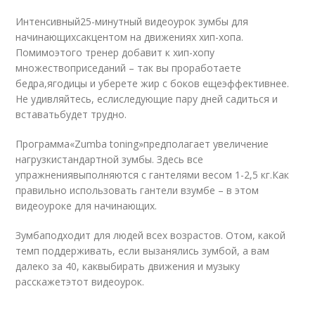
Интенсивный25-минутный видеоурок зумбы для
начинающихсакцентом на движениях хип-хопа.
Помимоэтого тренер добавит к хип-хопу
множествоприседаний – так вы проработаете
бедра,ягодицы и уберете жир с боков ещеэффективнее.
Не удивляйтесь, еслиследующие пару дней садиться и
вставатьбудет трудно.
Программа«Zumba toning»предполагает увеличение
нагрузкистандартной зумбы. Здесь все
упражнениявыполняются с гантелями весом 1-2,5 кг.Как
правильно использовать гантели взумбе – в этом
видеоуроке для начинающих.
Зумбаподходит для людей всех возрастов. Отом, какой
темп поддерживать, если вызанялись зумбой, а вам
далеко за 40, каквыбирать движения и музыку
расскажетэтот видеоурок.