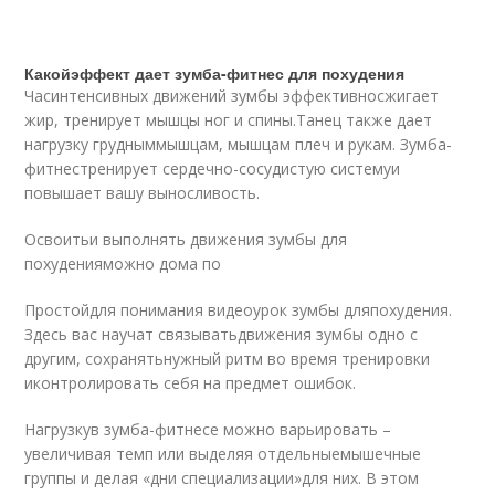
Какойэффект дает зумба-фитнес для похудения
Часинтенсивных движений зумбы эффективносжигает
жир, тренирует мышцы ног и спины.Танец также дает
нагрузку грудныммышцам, мышцам плеч и рукам. Зумба-
фитнестренирует сердечно-сосудистую системуи
повышает вашу выносливость.
Освоитьи выполнять движения зумбы для
похуденияможно дома по
Простойдля понимания видеоурок зумбы дляпохудения.
Здесь вас научат связыватьдвижения зумбы одно с
другим, сохранятьнужный ритм во время тренировки
иконтролировать себя на предмет ошибок.
Нагрузкув зумба-фитнесе можно варьировать –
увеличивая темп или выделяя отдельныемышечные
группы и делая «дни специализации»для них. В этом