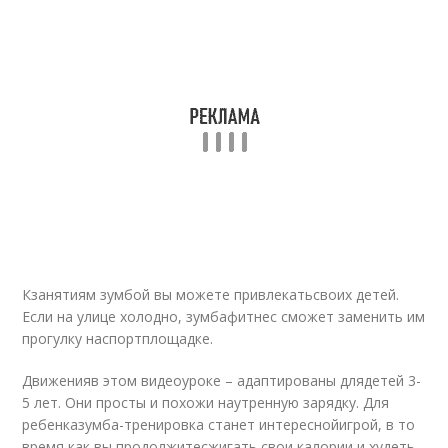
Кзанятиям зумбой вы можете привлекатьсвоих детей.
Если на улице холодно, зумбафитнес сможет заменить им
прогулку наспортплощадке.
Движенияв этом видеоуроке – адаптированы длядетей 3-
5 лет. Они просты и похожи наутренную зарядку. Для
ребенказумба-тренировка станет интереснойигрой, в то
время как вы продолжитесжигать свои калории и худеть