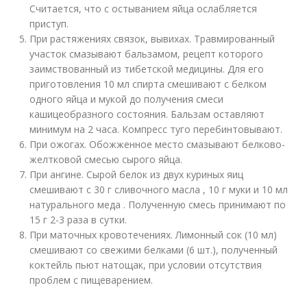
Считается, что с остыванием яйца ослабляется
приступ.
При растяжениях связок, вывихах. Травмированный
участок смазывают бальзамом, рецепт которого
заимствованный из тибетской медицины. Для его
приготовления 10 мл спирта смешивают с белком
одного яйца и мукой до получения смеси
кашицеобразного состояния. Бальзам оставляют
минимум на 2 часа. Компресс туго перебинтовывают.
При ожогах. Обожженное место смазывают белково-
желтковой смесью сырого яйца.
При ангине. Сырой белок из двух куриных яиц
смешивают с 30 г сливочного масла , 10 г муки и 10 мл
натурального меда . Полученную смесь принимают по
15 г 2-3 раза в сутки.
При маточных кровотечениях. Лимонный сок (10 мл)
смешивают со свежими белками (6 шт.), полученный
коктейль пьют натощак, при условии отсутствия
проблем с пищеварением.