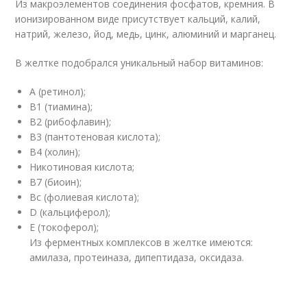
Из макроэлементов соединения фосфатов, кремния. В
ионизированном виде присутствует кальций, калий,
натрий, железо, йод, медь, цинк, алюминий и марганец.
В желтке подобрался уникальный набор витаминов:
А (ретинол);
B1 (тиамина);
В2 (рибофлавин);
В3 (пантотеновая кислота);
В4 (холин);
Никотиновая кислота;
В7 (биоин);
Вс (фолиевая кислота);
D (кальциферол);
E (токоферол);
Из ферментных комплексов в желтке имеются:
амилаза, протеиназа, дипептидаза, оксидаза.