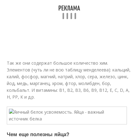
Так же они содержат большое количество хим.
Элементов (чуть ли не всю таблицу менделеева): кальций,
калий, фосфор, магний, натрий, хлор, сера, железо, цинк,
йод, медь, марганец, хром, фтор, молибден, бор,
кольбальт. И витамины: В1, В2, В3, В6, В9, В12, Е, С, D, А,
Н, РР, К и д.р.
Чем еще полезны яйца?