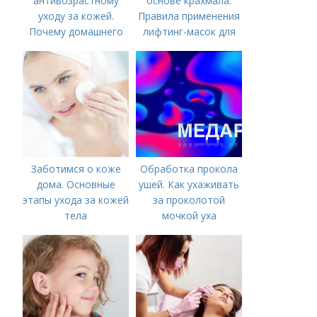
антивозрастному
основе крахмала.
уходу за кожей.
Правила применения
Почему домашнего
лифтинг-масок для
ухода недостаточно
лица из крахмала
Заботимся о коже
Обработка прокола
дома. Основные
ушей. Как ухаживать
этапы ухода за кожей
за проколотой
тела
мочкой уха