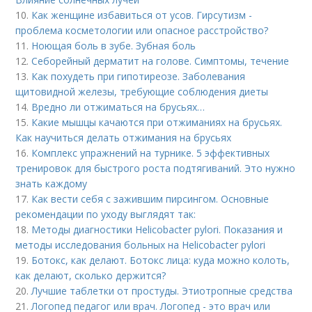
10.
Как женщине избавиться от усов. Гирсутизм -
проблема косметологии или опасное расстройство?
11.
Ноющая боль в зубе. Зубная боль
12.
Себорейный дерматит на голове. Cимптомы, течение
13.
Как похудеть при гипотиреозе. Заболевания
щитовидной железы, требующие соблюдения диеты
14.
Вредно ли отжиматься на брусьях…
15.
Какие мышцы качаются при отжиманиях на брусьях.
Как научиться делать отжимания на брусьях
16.
Комплекс упражнений на турнике. 5 эффективных
тренировок для быстрого роста подтягиваний. Это нужно
знать каждому
17.
Как вести себя с зажившим пирсингом. Основные
рекомендации по уходу выглядят так:
18.
Методы диагностики Helicobacter pylori. Показания и
методы исследования больных на Helicobacter pylori
19.
Ботокс, как делают. Ботокс лица: куда можно колоть,
как делают, сколько держится?
20.
Лучшие таблетки от простуды. Этиотропные средства
21.
Логопед педагог или врач. Логопед - это врач или