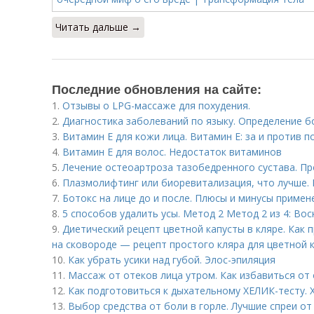
Читать дальше →
Последние обновления на сайте:
1.
Отзывы о LPG-массаже для похудения.
2.
Диагностика заболеваний по языку. Определение б
3.
Витамин E для кожи лица. Витамин Е: за и против 
4.
Витамин Е для волос. Недостаток витаминов
5.
Лечение остеоартроза тазобедренного сустава. П
6.
Плазмолифтинг или биоревитализация, что лучше.
7.
Ботокс на лице до и после. Плюсы и минусы примен
8.
5 способов удалить усы. Метод 2 Метод 2 из 4: Во
9.
Диетический рецепт цветной капусты в кляре. Как 
на сковороде — рецепт простого кляра для цветной 
10.
Как убрать усики над губой. Элос-эпиляция
11.
Массаж от отеков лица утром. Как избавиться от 
12.
Как подготовиться к дыхательному ХЕЛИК-тесту. 
13.
Выбор средства от боли в горле. Лучшие спреи от