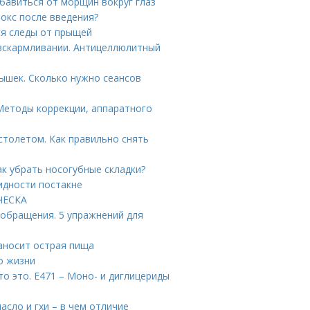
бавиться от морщин вокруг глаз
токс после введения?
ся следы от прыщей
вскармливании. Антицеллюлитный
ышек. Сколько нужно сеансов
Методы коррекции, аппаратного
столетом. Как правильно снять
ак убрать носогубные складки?
идности постакне
ИЧЕСКА
ообращения. 5 упражнений для
наносит острая пища
о жизни
о это. Е471 – Моно- и диглицериды
сло и гхи – в чем отличие