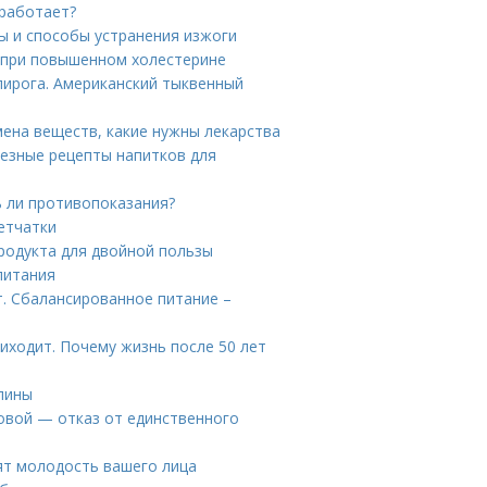
 работает?
ы и способы устранения изжоги
 при повышенном холестерине
пирога. Американский тыквенный
ена веществ, какие нужны лекарства
лезные рецепты напитков для
ь ли противопоказания?
етчатки
продукта для двойной пользы
питания
. Сбалансированное питание –
иходит. Почему жизнь после 50 лет
спины
овой — отказ от единственного
ят молодость вашего лица