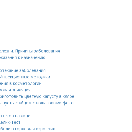
олезни. Причины заболевания
показания к назначению
ротекание заболевания
 Инъекционные методики
ения в косметологии
сковая эпиляция
приготовить цветную капусту в кляре
капусты с яйцом с пошаговыми фото
отеков на лице
Хелик-Тест
 боли в горле для взрослых