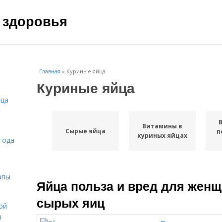
 здоровья
Главная
»
Куриные яйца
Куриные яйца
ица
Витамины в
Сырые яйца
п
куриных яйцах
года
апы
Яйца польза и вред для женщ
сырых яиц
ой
я