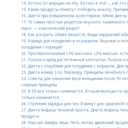
14.
Ботокс от морщин на лбу. Ботокс в лоб –, как это
15.
Какие продукты помогут победить изжогу. Причин
16.
Диета при повышенном холестерине. Меню диеты
17.
10 самых простых рецептов вкусного тыквенного 
пирог — классический рецепт
18.
Как ускорить обмен веществ. Виды нарушений обм
19.
Корица для похудения в пп рационе. Вкусные и по
похудения с корицей
20.
Противопоказания LPG массажа. LPG-массаж: ест
21.
Польза и вред растительной клетчатки. Польза кл
22.
Диета с отрубями для похудения с кефиром. Два 
23.
Диета номер 3 по Певзнеру. Принципы лечебного 
24.
Советы для снижения веса женщинам после 50 лет
главные принципы
25.
В 50 все только начинается. Вторая молодость пр
только начинается
26.
Утренняя зарядка для тех. 8 минут для здоровой 
27.
Диета Анфисы Чеховой проста. Диета Анфисы Чех
продукта
28.
Массаж лимфы лица. Пять легких движений продл