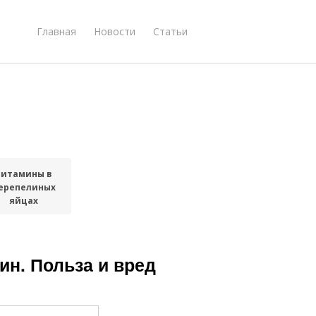
Главная
Новости
Статьи
Витамины в
ерепелиных
яйцах
ин. Польза и вред