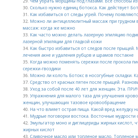
29.
Чем убрать морщины под глазами. Все способы из
30.
Сколько нужно единиц ботокса. Как действует Бо
31.
Как избавиться от следы угрей. Почему появляют
32.
Можно ли антицеллюлитный массаж при грудном 
массаж: когда же можно
33.
Как часто можно делать лазерную эпиляцию подм
лазерной эпиляции для гладкой кожи
34.
Как быстро избавиться от следов после прыщей. 
лечения акне и удаления рубцов и шрамов постакне
35.
Когда можно поменять сережки после прокола пи
сережки-гвоздики
36.
Можно ли колоть Ботокс в носогубные складки. К
37.
Средство от красных пятен после прыщей. Разнов
38.
Уход за собой после 40 лет для женщин. Эта. ПР
39.
Упражнения для малого таза для улучшения кров
женщин, улучшающих тазовое кровообращение
40.
На что влияет острая пища. Какой вред желудку 
41.
Мудрые поговорки востока. Восточные мудрости 
42.
Эмульгатор моно и диглицериды жирных кислот, чт
жирных кислот
43.
Сливочное масло или топленое масло. Топленое ма