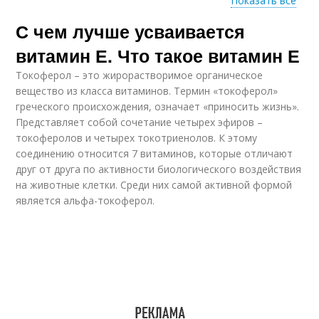
Показать все
С чем лучше усваивается
Е для женского
Е для мужчин
здоровья
витамин Е. Что такое витамин Е
Токоферол – это жирорастворимое органическое
вещество из класса витаминов. Термин «токоферол»
греческого происхождения, означает «приносить жизнь».
Представляет собой сочетание четырех эфиров –
токоферолов и четырех токотриенолов. К этому
соединению относится 7 витаминов, которые отличают
друг от друга по активности биологического воздействия
на животные клетки. Среди них самой активной формой
является альфа-токоферол.