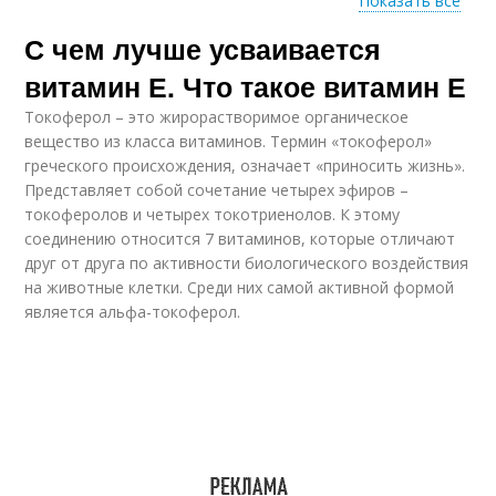
Показать все
С чем лучше усваивается
Е для женского
Е для мужчин
здоровья
витамин Е. Что такое витамин Е
Токоферол – это жирорастворимое органическое
вещество из класса витаминов. Термин «токоферол»
греческого происхождения, означает «приносить жизнь».
Представляет собой сочетание четырех эфиров –
токоферолов и четырех токотриенолов. К этому
соединению относится 7 витаминов, которые отличают
друг от друга по активности биологического воздействия
на животные клетки. Среди них самой активной формой
является альфа-токоферол.