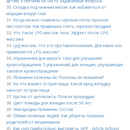
детям: отвечаем на часто задаваемые вопросы
30.
Складка под нижним веком. Как избавиться от
морщин вокруг глаз
31.
Когда можно поменять сережки после прокола
пистолетом. Как правильно снять сережки-гвоздики
32.
Что такое LPG массаж тела. Эффект после LPG
массажа
33.
Lpg массаж, что это противопоказания. Для каких зон
применяется LPG-массаж?
34.
Упражнения для малого таза для улучшения
кровообращения. 5 упражнений для женщин, улучшающих
тазовое кровообращение
35.
Пельмени полезны ли. Полезны ли пельмени?
36.
На что влияет острая пища. Какой вред желудку
наносит острая пища
37.
Щетки от целлюлита. Польза процедуры
38.
Цвет помады для женщин после 50 лет
39.
Чем вредны пельмени. Состав
40.
Обман пожилых людей. Как уберечь пожилых
родителей от мошенников
41.
Как сногсшибательно выглядеть. APP - Article Actions