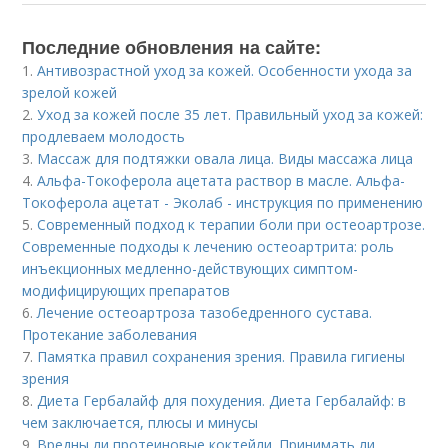
Последние обновления на сайте:
1.
Антивозрастной уход за кожей. Особенности ухода за
зрелой кожей
2.
Уход за кожей после 35 лет. Правильный уход за кожей:
продлеваем молодость
3.
Массаж для подтяжки овала лица. Виды массажа лица
4.
Альфа-Токоферола ацетата раствор в масле. Альфа-
Токоферола ацетат - Эколаб - инструкция по применению
5.
Современный подход к терапии боли при остеоартрозе.
Современные подходы к лечению остеоартрита: роль
инъекционных медленно-действующих симптом-
модифицирующих препаратов
6.
Лечение остеоартроза тазобедренного сустава.
Протекание заболевания
7.
Памятка правил сохранения зрения. Правила гигиены
зрения
8.
Диета Гербалайф для похудения. Диета Гербалайф: в
чем заключается, плюсы и минусы
9.
Вредны ли протеиновые коктейли. Принимать ли