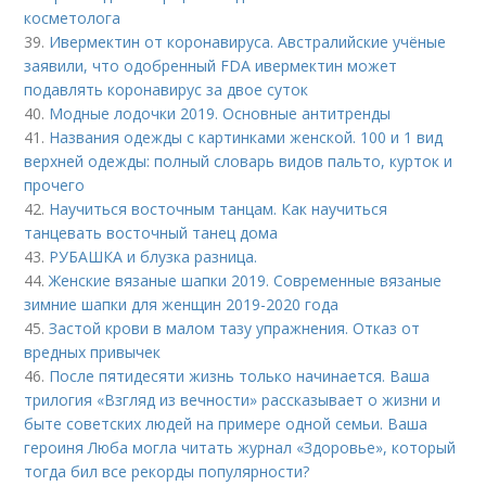
косметолога
39.
Ивермектин от коронавируса. Австралийские учёные
заявили, что одобренный FDA ивермектин может
подавлять коронавирус за двое суток
40.
Модные лодочки 2019. Основные антитренды
41.
Названия одежды с картинками женской. 100 и 1 вид
верхней одежды: полный словарь видов пальто, курток и
прочего
42.
Научиться восточным танцам. Как научиться
танцевать восточный танец дома
43.
РУБАШКА и блузка разница.
44.
Женские вязаные шапки 2019. Современные вязаные
зимние шапки для женщин 2019-2020 года
45.
Застой крови в малом тазу упражнения. Отказ от
вредных привычек
46.
После пятидесяти жизнь только начинается. Ваша
трилогия «Взгляд из вечности» рассказывает о жизни и
быте советских людей на примере одной семьи. Ваша
героиня Люба могла читать журнал «Здоровье», который
тогда бил все рекорды популярности?