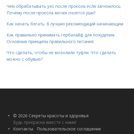
Чем обрабатывать ухо после прокола если загноилось.
Почему после прокола мочек гноятся уши?
Как начать бегать. 8 лучших рекомендаций начинающим
Как правильно принимать гербалайф для похудения.
Основные принципы правильного питания
Что сделать, чтобы не мозолили туфли. Что сделать
можно с обувью?
© 2026 Секреты красоты и здоровья
Будь прекрасна вместе с нами!
Контакты
Пользовательское соглашение