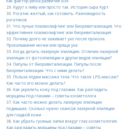
как фактор риска развития ВЗК
29.
Курут к пиву или просто так. История сыра Курт
30.
Рогатик желтый, как готовить. Разновидность
рогатиков
31.
Что лучше плазмолифтинг или биоревитализация. Что
эффективнее плазмолифтинг или биоревитализация
32.
Почему долго не заживает ухо после прокола.
Прокалывание мочки или хряща уха
33.
Когда делать лазерную эпиляцию. Отличия лазерной
эпиляции от фотоэпиляции и других видов эпиляции?
34.
Папулы от биоревитализации. Папулы после
биоревитализации. Что с ними делать?
35.
Польза лпджи массажа тела. Что такое LPG-массаж?
Как часто его можно делать?
36.
Как укрепить кожу под глазами. Как разгладить
морщины под глазами – советы косметолога
37.
Как часто можно делать лазерную эпиляцию
подмышек. Сколько нужно сеансов лазерной эпиляции
для гладкой кожи
38.
Как убрать гусиные лапки вокруг глаз косметология.
Как разгладить морщины под глазами – советы