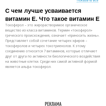
Показать все
С чем лучше усваивается
Е для женщин
Е для мужчин
витамин Е. Что такое витамин Е
Токоферол – это жирорастворимое органическое
вещество из класса витаминов. Термин «токоферол»
греческого происхождения, означает «приносить жизнь».
Представляет собой сочетание четырех эфиров –
токоферолов и четырех токотриенолов. К этому
соединению относится 7 витаминов, которые отличают
друг от друга по активности биологического воздействия
на животные клетки. Среди них самой активной формой
является альфа-токоферол.