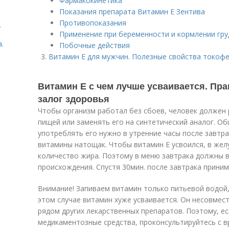
Фармакокинетика
Показания препарата Витамин E Зентива
Противопоказания
.
Применение при беременности и кормлении гр
.
Побочные действия
Витамин Е для мужчин. Полезные свойства токоф
Витамин Е с чем лучше усваивается. Пр
залог здоровья
Чтобы организм работал без сбоев, человек должен 
пищей или заменять его на синтетический аналог. О
употреблять его нужно в утренние часы после завтр
витамины натощак. Чтобы витамин Е усвоился, в же
количество жира. Поэтому в меню завтрака должны 
происхождения. Спустя 30мин. после завтрака прини
Внимание! Запиваем витамин только питьевой водой, 
этом случае витамин хуже усваивается. Он несовмес
рядом других лекарственных препаратов. Поэтому, е
медикаментозные средства, проконсультируйтесь с в