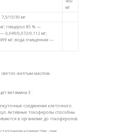
400
мг
7,5/15/30 мг
мг; глицерол 85 % —
— 0,049/0,072/0,112 мг;
,499 мг; вода очищенная —
 светло-желтым маслом.
ит витамина E .
ежуточные соединения клеточного
екул. Активные токоферолы способны
иваются в организме до токоферолов.
остаточном количестве, они