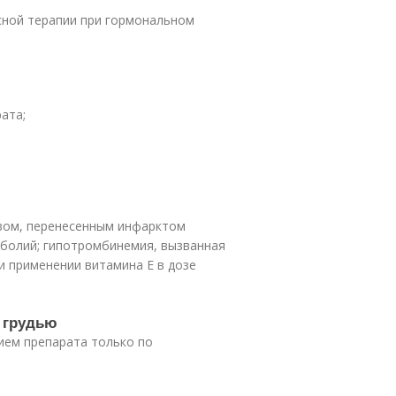
сной терапии при гормональном
ата;
зом, перенесенным инфарктом
болий; гипотромбинемия, вызванная
и применении витамина Е в дозе
 грудью
ием препарата только по