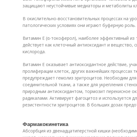
защищают неустойчивые медиаторы и метаболиты кл
В окислительно-восстановительных процессах на ур
патологических условиях они играют буферную роль.
Витамин Е (α-токоферол), наиболее эффективный из 
действует как клеточный антиоксидант и вещество,
кислорода.
Витамин Е оказывает антиоксидантное действие, учас
пролиферации клеток, других важнейших процессах т
предупреждает гемолиз эритроцитов. Необходим для
соединительной ткани, а также для укрепления стено
природным антиоксидантом, тормозит перекисное о
радикалами. Активирует фагоцитоз и используется 
резистентности эритроцитов. В больших дозах пред
Фармакокинетика
Абсорбция из двенадцатиперстной кишки (необходимо