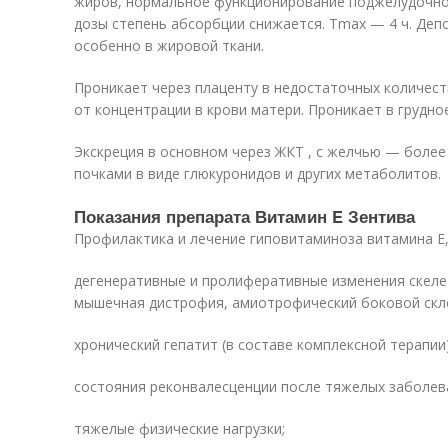
жиров, нормальное функционирование поджелудочно
дозы степень абсорбции снижается. T
max
— 4 ч. Депо
особенно в жировой ткани.
Проникает через плаценту в недостаточных количест
от концентрации в крови матери. Проникает в грудно
Экскреция в основном через ЖКТ , с желчью — более
почками в виде глюкуронидов и других метаболитов.
Показания препарата Витамин E Зентива
Профилактика и лечение гиповитаминоза витамина Е, в
дегенеративные и пролиферативные изменения скеле
мышечная дистрофия, амиотрофический боковой склер
хронический гепатит (в составе комплексной терапии)
состояния реконвалесценции после тяжелых заболева
тяжелые физические нагрузки;