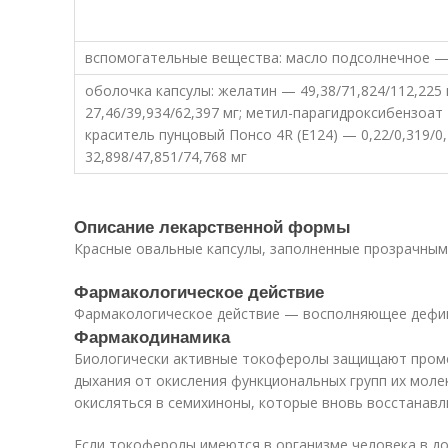
вспомогательные вещества: масло подсолнечное — 
оболочка капсулы: желатин — 49,38/71,824/112,225 
27,46/39,934/62,397 мг; метил-парагидроксибензоат 
краситель пунцовый Понсо 4R (E124) — 0,22/0,319/0
32,898/47,851/74,768 мг
Описание лекарственной формы
Красные овальные капсулы, заполненные прозрачным
Фармакологическое действие
Фармакологическое действие — восполняющее дефиц
Фармакодинамика
Биологически активные токоферолы защищают пром
дыхания от окисления функциональных групп их мол
окисляться в семихиноны, которые вновь восстанавл
Если токоферолы имеются в организме человека в д