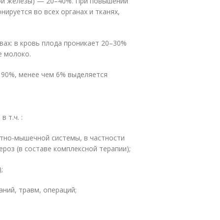
й железы) — 20–40%. При повышении
нируется во всех органах и тканях,
вах: в кровь плода проникает 20–30%
е молоко.
 90%, менее чем 6% выделяется
 т.ч. :
тно-мышечной системы, в частности
оз (в составе комплексной терапии);
;
ний, травм, операций;