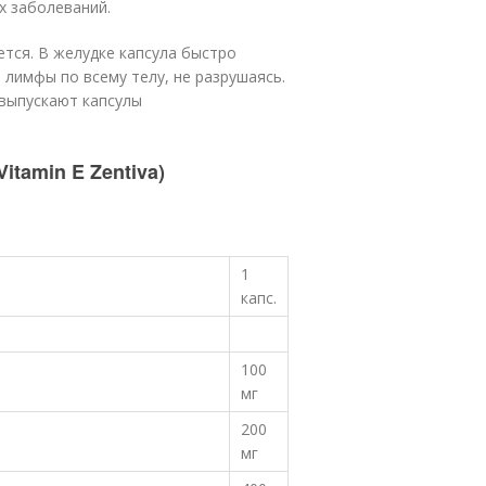
х заболеваний.
ется. В желудке капсула быстро
 лимфы по всему телу, не разрушаясь.
 выпускают капсулы
itamin E Zentiva)
1
капс.
100
мг
200
мг