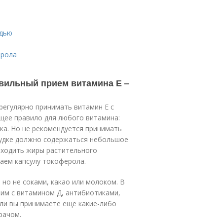
удью
ерола
авильный прием витамина Е –
регулярно принимать витамин Е с
бщее правило для любого витамина:
ака. Но не рекомендуется принимать
лудке должно содержаться небольшое
входить жиры растительного
маем капсулу токоферола.
но не соками, какао или молоком. В
тим с витамином Д, антибиотиками,
сли вы принимаете еще какие-либо
рачом.