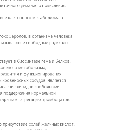
еточного дыхания от окисления.
овне клеточного метаболизма в
токоферолов, в организме человека
 связывающее свободные радикалы
твует в биосинтезе гема и белков,
каневого метаболизма,
 развития и функционирования
к кровеносных сосудов. Является
кисление липидов свободными
для поддержания нормальной
отвращает агрегацию тромбоцитов.
 присутствие солей желчных кислот,