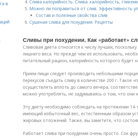
Слива калорийность. Слива: калорийность, гликем
га в
Можно ли поправиться от слив. Эффективность уп
Состав и полезные свойства слив
даций
Сушеная слива для похудения. Рецепты
Сливы при похудении. Как «работает» с
.
Сливовая диета относится к числу лучших, поскольк
лишнего веса. Но прежде чем её использовать, необ
питательный рацион, калорийность которого будет на
Прием пищи следует производить небольшими порциям
перекусов съедать сливу в количестве 200 г. Такое 
осуществлять вплоть до самого вечера, соответстве
можно употреблять, не задумываясь о том, что они н
Эту диету необходимо соблюдать на протяжении 14-т
имеющий избыточный вес, естественным образом уст
жировых отложений. Также, вы заметите, что состоя
Работает слива при похудении очень просто. Сок фру