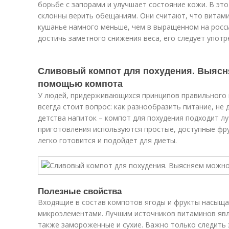
борьбе с запорами и улучшает состояние кожи. В эт
склонны верить обещаниям. Они считают, что витам
кушанье намного меньше, чем в выращенном на росс
достичь заметного снижения веса, его следует употр
Сливовый компот для похудения. Выясн
помощью компота
У людей, придерживающихся принципов правильного п
всегда стоит вопрос: как разнообразить питание, не
детства напиток – компот для похудения подходит л
приготовления используются простые, доступные фру
легко готовится и подойдет для диеты.
Полезные свойства
Входящие в состав компотов ягоды и фрукты насыщ
микроэлементами. Лучшим источников витаминов явл
также замороженные и сухие. Важно только следить 