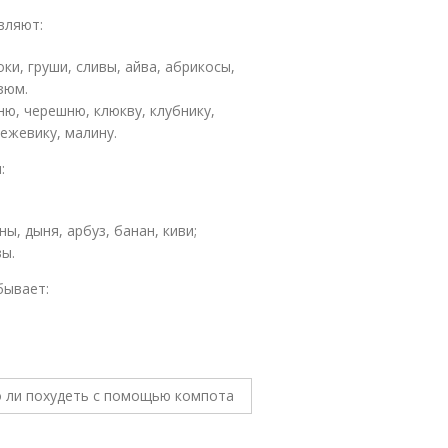
вляют:
и, груши, сливы, айва, абрикосы,
зюм.
ю, черешню, клюкву, клубнику,
 ежевику, малину.
:
ы, дыня, арбуз, банан, киви;
вы.
бывает: