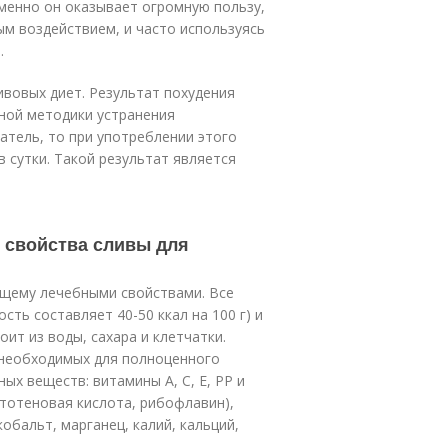
менно он оказывает огромную пользу,
м воздействием, и часто используясь
.
вовых диет. Результат похудения
ной методики устранения
атель, то при употреблении этого
 сутки. Такой результат является
 свойства сливы для
ящему лечебными свойствами. Все
сть составляет 40-50 ккал на 100 г) и
ит из воды, сахара и клетчатки.
 необходимых для полноценного
х веществ: витамины А, С, Е, РР и
нтотеновая кислота, рибофлавин),
кобальт, марганец, калий, кальций,