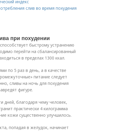
ический индекс
отребления слив во время похудения
лива при похудении
у способствует быстрому устранению
ходимо перейти на сбалансированный
ходиться в пределах 1300 ккал.
и по 5 раз в день, а в качестве
«промежуточные» питание следует
нно, сливы на ночь для похудения
авредят фигуре.
и дней, благодаря чему человек,
ранит практически 4 килограмма
ние кожи существенно улучшилось.
кта, попадая в желудок, начинает