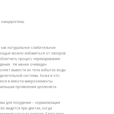
 канцерогены;
я как натуральное слабительное
омощью можно избавиться от запоров
 облегчить процесс переваривания
дения . Не менее очевиден
оляет вывести из тела избыток воды
ыделительной системы. Кожа в это
иеся в мякоти микроэлементы
уменьшая проявления целлюлита.
вы для похудения – нормализация
о видится при диетах, когда
нижения расхода энергии. Благодаря