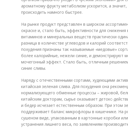
ароматному фрукту метаболизм ускорится, а значит,
происходить намного быстрее.
На рынке продукт представлен в широком ассортимен
окраске и, стало быть, эффективности для снижения 
витаминов и минеральных веществ практически одина
разница в количестве углеводов и калорий соответ
похудения признаны так называемые «медовые» сорт
более калорийные, нежели синие, и демонстрируют 
мочегонный эффект. Стало быть, отличным решение
синие сливы.
Наряду с отечественными сортами, худеющими активн
китайская зеленая слива. Для похудения она рекомен
нормализующего обменные процессы – жировой, белк
китайским докторам, сырье оказывает детокс-действи
и бедер исчезает естественным образом. При этом з
поддерживает баланс микрофлоры в кишечнике. На ро
сушеном виде, упакованным в картонные коробки ил
устранения лишнего веса, по заявлениям производит