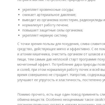
укрепляет кровеносные сосуды;
снижает артериальное давление;
выводит из организма холестерин, радионуклиды и
нормализует работу печени;
повышает защитные силы организма;
укрепляет нервную систему.
С точки зрения пользы для похудения, слива славитс
средство, действующее мягко и эффективно. С ее п
и атонии кишечника, очистить организм от шлаков и
пищи, тем самым дав неплохой старт программе поху
мочегонный эффект. Потребление дара природы позв
и солей, при этом нормализуя работу почек и всей в
время совершенно не страдает. Напротив, содержащ
улучшают ее упругость и эластичность, постепенно 
Помимо прочего, есть еще один повод применять сли
обмена веществ. Особенно неоценимым такое свойств
организм привычно уходит в «режим экономии» для с