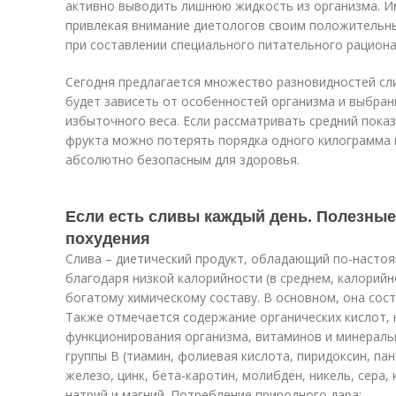
активно выводить лишнюю жидкость из организма. И
привлекая внимание диетологов своим положительны
при составлении специального питательного рациона
Сегодня предлагается множество разновидностей сли
будет зависеть от особенностей организма и выбран
избыточного веса. Если рассматривать средний показ
фрукта можно потерять порядка одного килограмма в
абсолютно безопасным для здоровья.
Если есть сливы каждый день. Полезные
похудения
Слива – диетический продукт, обладающий по-насто
благодаря низкой калорийности (в среднем, калорийно
богатому химическому составу. В основном, она состо
Также отмечается содержание органических кислот,
функционирования организма, витаминов и минеральны
группы В (тиамин, фолиевая кислота, пиридоксин, па
железо, цинк, бета-каротин, молибден, никель, сера, 
натрий и магний. Потребление природного дара: