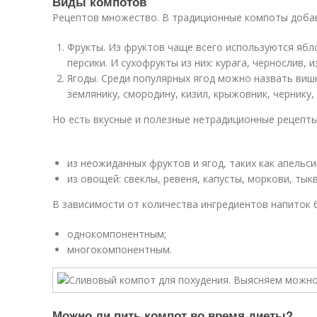
Виды компотов
Рецептов множество. В традиционные компоты доба
Фрукты. Из фруктов чаще всего используются яблок
персики. И сухофрукты из них: курага, чернослив, и
Ягоды. Среди популярных ягод можно назвать вишн
землянику, смородину, кизил, крыжовник, чернику,
Но есть вкусные и полезные нетрадиционные рецепты
из неожиданных фруктов и ягод, таких как апельсин
из овощей: свеклы, ревеня, капусты, моркови, тык
В зависимости от количества ингредиентов напиток 
однокомпонентным;
многокомпонентным.
Можно ли пить компот во время диеты?