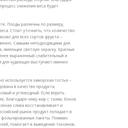
 процесс снижения веса будет
те. Плоды различны по размеру,
веса. Стоит уточнить, что количество
ково для всех сортов фрукта –
ственно. Самыми неподходящими для
а, имеющие светлую окраску. Красные
менее выраженный слабительный и
м для худеющих выступают именно
о используется заморская гостья –
дована в качестве продукта,
овый и углеводный. Если верить
е, благодаря чему жир с талии, боков
еленая слива восстанавливает и
ссийский рынок продукт попадает в
и фольгированные пакеты. Помимо
елей, помогает в выведении токсинов,