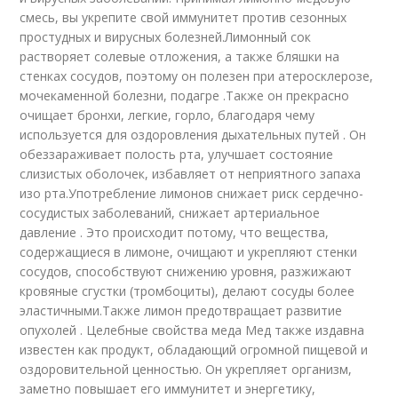
смесь, вы укрепите свой иммунитет против сезонных
простудных и вирусных болезней.Лимонный сок
растворяет солевые отложения, а также бляшки на
стенках сосудов, поэтому он полезен при атеросклерозе,
мочекаменной болезни, подагре .Также он прекрасно
очищает бронхи, легкие, горло, благодаря чему
используется для оздоровления дыхательных путей . Он
обеззараживает полость рта, улучшает состояние
слизистых оболочек, избавляет от неприятного запаха
изо рта.Употребление лимонов снижает риск сердечно-
сосудистых заболеваний, снижает артериальное
давление . Это происходит потому, что вещества,
содержащиеся в лимоне, очищают и укрепляют стенки
сосудов, способствуют снижению уровня, разжижают
кровяные сгустки (тромбоциты), делают сосуды более
эластичными.Также лимон предотвращает развитие
опухолей . Целебные свойства меда Мед также издавна
известен как продукт, обладающий огромной пищевой и
оздоровительной ценностью. Он укрепляет организм,
заметно повышает его иммунитет и энергетику,