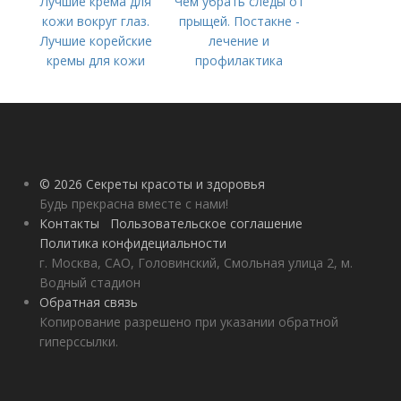
Лучшие крема для
Чем убрать следы от
кожи вокруг глаз.
прыщей. Постакне -
Лучшие корейские
лечение и
кремы для кожи
профилактика
вокруг глаз в 2022
году
© 2026 Секреты красоты и здоровья
Будь прекрасна вместе с нами!
Контакты
Пользовательское соглашение
Политика конфидециальности
г. Москва, САО, Головинский, Смольная улица 2, м.
Водный стадион
Обратная связь
Копирование разрешено при указании обратной
гиперссылки.