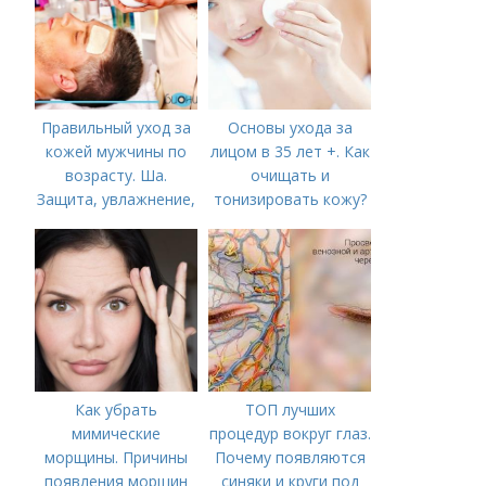
Правильный уход за
Основы ухода за
кожей мужчины по
лицом в 35 лет +. Как
возрасту. Ша.
очищать и
Защита, увлажнение,
тонизировать кожу?
питание
Как убрать
ТОП лучших
мимические
процедур вокруг глаз.
морщины. Причины
Почему появляются
появления морщин
синяки и круги под