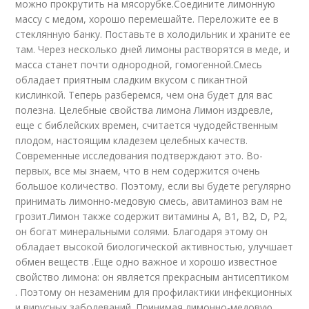
можно прокрутить на мясорубке.Соедините лимонную
массу с медом, хорошо перемешайте. Переложите ее в
стеклянную банку. Поставьте в холодильник и храните ее
там. Через несколько дней лимоны растворятся в меде, и
масса станет почти однородной, гомогенной.Смесь
обладает приятным сладким вкусом с пикантной
кислинкой. Теперь разберемся, чем она будет для вас
полезна. Целебные свойства лимона Лимон издревле,
еще с библейских времен, считается чудодейственным
плодом, настоящим кладезем целебных качеств.
Современные исследования подтверждают это. Во-
первых, все мы знаем, что в нем содержится очень
большое количество. Поэтому, если вы будете регулярно
принимать лимонно-медовую смесь, авитаминоз вам не
грозит.Лимон также содержит витамины А, В1, В2, D, Р2,
он богат минеральными солями. Благодаря этому он
обладает высокой биологической активностью, улучшает
обмен веществ .Еще одно важное и хорошо известное
свойство лимона: он является прекрасным антисептиком
. Поэтому он незаменим для профилактики инфекционных
и вирусных заболеваний. Принимая лимонно-медовую