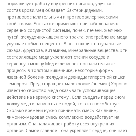
нормализует работу внутренних органов, улучшает
состав крови.Мед обладает бактерицидными,
противовоспалительными и противоаллергическими
свойствами. Его также применяют при заболеваниях
сердечно-сосудистой системы, почек, печени, желчных
путей, желудочно-кишечного тракта .Употребление меда
улучшает обмен веществ . В него входят натуральные
сахара, фруктоза, витамины, минеральные вещества. Эти
составляющие меда укрепляют стенки сосудов и
сердечную мышцу.Мед излечивает воспалительные
процессы в толстом кишечнике, некоторые формы
язвенной болезни желудка и двенадцатиперстной кишки,
геморроя . Предотвращает малокровие (анемию).Хорошо
известно свойство меда оказывать успокаивающее
действие на нервную систему . Если съедать перед сном
ложку меда и запивать ее водой, то это способствует.
Сколько времени нужно принимать смесь Как видим,
лимонно-медовая смесь комплексно воздействует на
организм. Она налаживает работу всех внутренних
органов. Самое главное - она укрепляет сердце, очищает