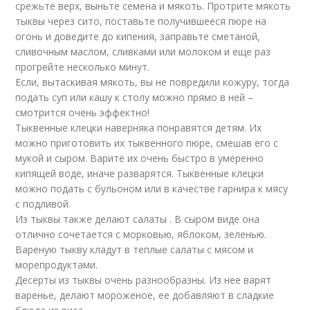
срежьте верх, выньте семена и мякоть. Протрите мякоть
тыквы через сито, поставьте получившееся пюре на
огонь и доведите до кипения, заправьте сметаной,
сливочным маслом, сливками или молоком и еще раз
прогрейте несколько минут.
Если, вытаскивая мякоть, вы не повредили кожуру, тогда
подать суп или кашу к столу можно прямо в ней –
смотрится очень эффектно!
Тыквенные клецки наверняка понравятся детям. Их
можно приготовить их тыквенного пюре, смешав его с
мукой и сыром. Варите их очень быстро в умеренно
кипящей воде, иначе разварятся. Тыквенные клецки
можно подать с бульоном или в качестве гарнира к мясу
с подливой.
Из тыквы также делают салаты . В сыром виде она
отлично сочетается с морковью, яблоком, зеленью.
Вареную тыкву кладут в теплые салаты с мясом и
морепродуктами.
Десерты из тыквы очень разнообразны. Из нее варят
варенье, делают мороженое, ее добавляют в сладкие