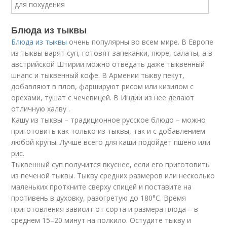
Блюда из тыквы
Блюда из тыквы
очень популярны во всем мире. В Европе
из тыквы варят суп, готовят запеканки, пюре, салаты, а в
австрийской Штирии можно отведать даже тыквенный
шнапс и тыквенный кофе. В Армении тыкву пекут,
добавляют в плов, фаршируют рисом или кизилом с
орехами, тушат с чечевицей. В Индии из нее делают
отличную халву .
Кашу из тыквы – традиционное русское блюдо – можно
приготовить как только из тыквы, так и с добавлением
любой крупы. Лучше всего для каши подойдет пшено или
рис.
Тыквенный суп получится вкуснее, если его приготовить
из печеной тыквы. Тыкву средних размеров или несколько
маленьких проткните сверху спицей и поставите на
противень в духовку, разогретую до 180°С. Время
приготовления зависит от сорта и размера плода – в
среднем 15–20 минут на полкило. Остудите тыкву и