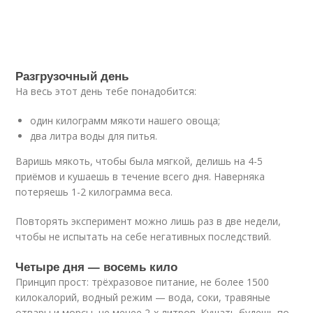
Разгрузочный день
На весь этот день тебе понадобится:
один килограмм мякоти нашего овоща;
два литра воды для питья.
Варишь мякоть, чтобы была мягкой, делишь на 4-5
приёмов и кушаешь в течение всего дня. Наверняка
потеряешь 1-2 килограмма веса.
Повторять эксперимент можно лишь раз в две недели,
чтобы не испытать на себе негативных последствий.
Четыре дня — восемь кило
Принцип прост: трёхразовое питание, не более 1500
килокалорий, водный режим — вода, соки, травяные
отвары и морсы, не менее 2-х литров. Кушать будешь по