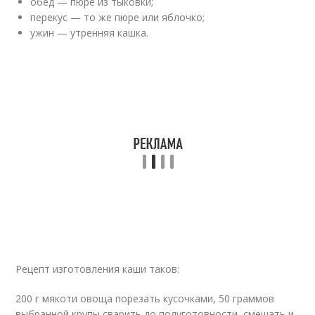
обед — пюре из тыковки;
перекус — то же пюре или яблочко;
ужин — утренняя кашка.
Рецепт изготовления каши таков:
200 г мякоти овоща порезать кусочками, 50 граммов
выбранной крупы сварить до полуготовности, смешать и