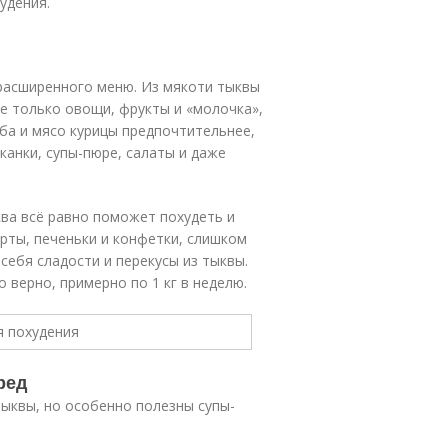
удения.
расширенного меню. Из мякоти тыквы
не только овощи, фрукты и «молочка»,
ыба и мясо курицы предпочтительнее,
канки, супы-пюре, салаты и даже
ква всё равно поможет похудеть и
орты, печеньки и конфетки, слишком
 себя сладости и перекусы из тыквы.
о верно, примерно по 1 кг в неделю.
ред
ыквы, но особенно полезны супы-