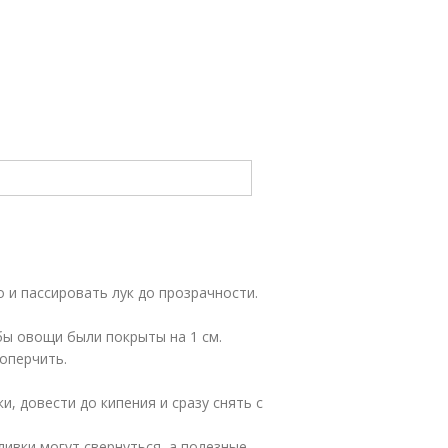
о и пассировать лук до прозрачности.
бы овощи были покрыты на 1 см.
поперчить.
, довести до кипения и сразу снять с
сливки могут свернуться, а полезные