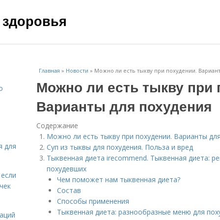
 здоровья
Главная
»
Новости
»
Можно ли есть тыкву при похудении. Вариан
Можно ли есть тыкву при 
о
Варианты для похудения
Содержание
Можно ли есть тыкву при похудении. Варианты дл
я для
Суп из тыквы для похудения. Польза и вред
Тыквенная диета irecommend. Тыквенная диета: р
похудевших
 если
Чем поможет нам тыквенная диета?
чек
Состав
Способы применения
Тыквенная диета: разнообразные меню для пох
даций