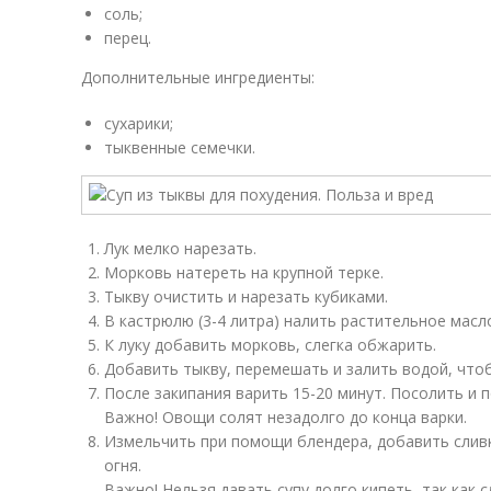
соль;
перец.
Дополнительные ингредиенты:
сухарики;
тыквенные семечки.
Лук мелко нарезать.
Морковь натереть на крупной терке.
Тыкву очистить и нарезать кубиками.
В кастрюлю (3-4 литра) налить растительное масл
К луку добавить морковь, слегка обжарить.
Добавить тыкву, перемешать и залить водой, что
После закипания варить 15-20 минут. Посолить и 
Важно! Овощи солят незадолго до конца варки.
Измельчить при помощи блендера, добавить сливки
огня.
Важно! Нельзя давать супу долго кипеть, так как 