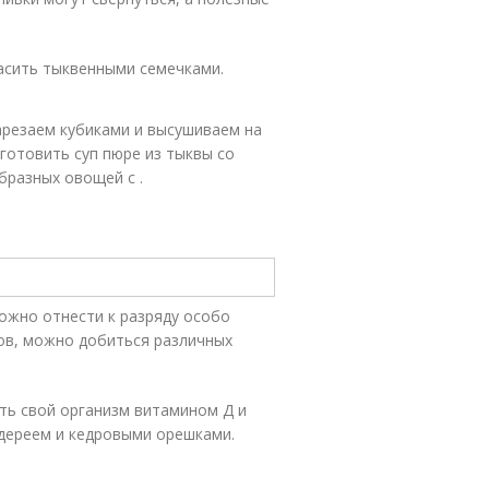
асить тыквенными семечками.
арезаем кубиками и высушиваем на
готовить суп пюре из тыквы со
бразных овощей с .
можно отнести к разряду особо
ов, можно добиться различных
ить свой организм витамином Д и
ьдереем и кедровыми орешками.