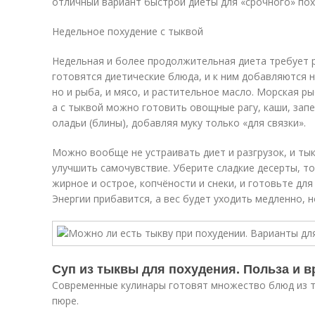
отличный вариант быстрой диеты для «срочного» пох
Недельное похудение с тыквой
Недельная и более продолжительная диета требует 
готовятся диетические блюда, и к ним добавляются 
но и рыба, и мясо, и растительное масло. Морская р
а с тыквой можно готовить овощные рагу, каши, запе
оладьи (блины), добавляя муку только «для связки».
Можно вообще не устраивать диет и разгрузок, и ты
улучшить самочувствие. Уберите сладкие десерты, т
жирное и острое, копчёности и снеки, и готовьте для
Энергии прибавится, а вес будет уходить медленно, н
Суп из тыквы для похудения. Польза и в
Современные кулинары готовят множество блюд из т
пюре.