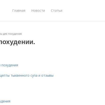
Главная
Новости
Статьи
ты для похудения
похудении.
я похудения
ецепты тыквенного супа и отзывы
удения