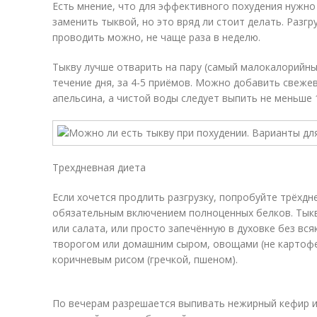
Есть мнение, что для эффективного похудения нужно
заменить тыквой, но это вряд ли стоит делать. Разг
проводить можно, не чаще раза в неделю.
Тыкву лучше отварить на пару (самый малокалорийный 
течение дня, за 4-5 приёмов. Можно добавить свеже
апельсина, а чистой воды следует выпить не меньше 1
Трехдневная диета
Если хочется продлить разгрузку, попробуйте трёхдн
обязательным включением полноценных белков. Тыкву
или салата, или просто запечённую в духовке без вс
творогом или домашним сыром, овощами (не картофе
коричневым рисом (гречкой, пшеном).
По вечерам разрешается выпивать нежирный кефир ил