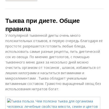
Тыква при диете. Общие
Каши из тыквы
Запеканка с тыквой
правила
У популярной тыквенной диеты очень много
положительных отзывов, в первую очередь благодаря её
простоте: разрешается готовить любые блюда,
использовать самые разные рецепты, пить диетической
Крем-суп из тыквы
Тыква для похудения
сок из овоща. По мнению диетологов, с помощью
тыквенного меню даже за несколько дней можно
очистить организм от токсинов , шлаков, избавиться от
лишних килограмм и насытиться витаминами и
микроэлементами . Тыква обладает уникальным
Десерты из тыквы
Тыква с кефиром
витаминным составом. Грамотно выращенный овощ без
использования нитратов богат:
Диетические тыквы
Десерт из тыквы