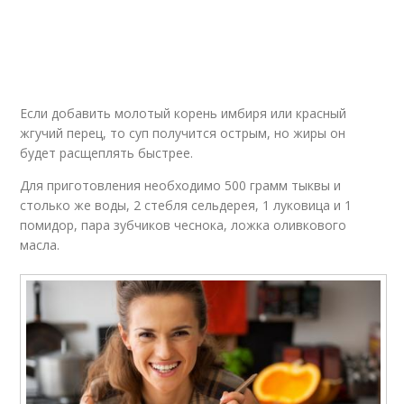
Выпечка из тыквы
Тыква в духовке
Если добавить молотый корень имбиря или красный
Запеченная тыква
Чипсы из тыквы
жгучий перец, то суп получится острым, но жиры он
будет расщеплять быстрее.
Для приготовления необходимо 500 грамм тыквы и
столько же воды, 2 стебля сельдерея, 1 луковица и 1
Рецепты из тыквы
Каша из тыквы
помидор, пара зубчиков чеснока, ложка оливкового
масла.
Салат из тыквы
Тушеная тыква