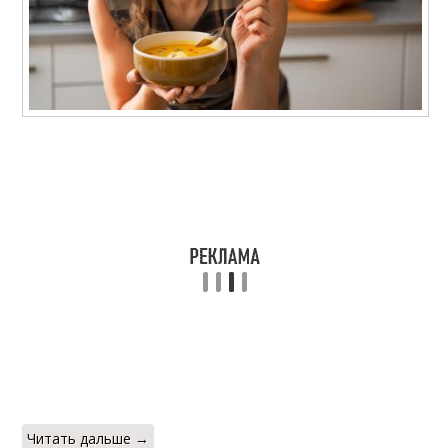
Рагу из тыквы
Тыквы при похудении
Фаршированная
Сырая тыква
тыква
Тыква с мясом
Суп для похудения
Тыква при похудении
Тыква на ночь
Читать дальше →
Мускатная тыква
Тыква в мультиварке