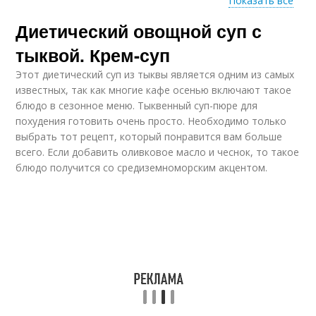
Показать все
Диетический овощной суп с
Суп-пюра из тыквы
Тыква при диете
тыквой. Крем-суп
Этот диетический суп из тыквы является одним из самых
известных, так как многие кафе осенью включают такое
блюдо в сезонное меню. Тыквенный суп-пюре для
Тыква для организма
Блюда из тыквы
похудения готовить очень просто. Необходимо только
выбрать тот рецепт, который понравится вам больше
всего. Если добавить оливковое масло и чеснок, то такое
блюдо получится со средиземноморским акцентом.
Блюда с тыквой
Салаты из тыквы
Тыквенные супы
Оладьи из тыквы